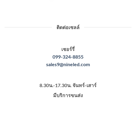
ติดต่อเซลล์
เชอร์รี่
099-324-8855
sales9@nineled.com
8.30น.-17.30น. จันทร์-เสาร์
มีบริการขนส่ง
https://www.nineled.com
https://www.enrichenergy.co.th
https://www.ledhighbay.net
http://www.downlightled.net
https://www.xn--r3cq8a7dsa6c.com