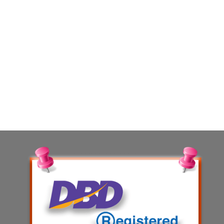
https://www.xn--42c6ajh2al5ao2h3gyaf7hd.com
https://xn--m3cekpvn5aza7rg0ge.net
https://www.xn--n3cgav8c6bvf8a.net
https://xn--12cfk8c1co3gqge.com
https://www.xn--42c8buaf2dxfks0f.com
https://www.xn--42c6apsel6jreoaw.com
https://xn--42cfna0kdba0c7cnc6pya6g3c.com/