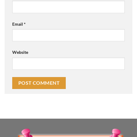
Email
*
Website