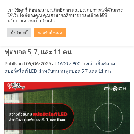
Skip
จำหน่ายโคมตะแกรง ทุกรูปแบบ
เราใช้คุกกี้เพื่อพัฒนาประสิทธิภาพ และประสบการณ์ที่ดีในการ
to
ใช้เว็บไซต์ของคุณ คุณสามารถศึกษารายละเอียดได้ที่
content
นโยบายความเป็นส่วนตัว
ตั้งค่าคุกกี้
ยอมรับทั้งหมด
สว่างทั่วสนามสปอร์ตไลท์ LED สำหรับสนาม
ฟุตบอล 5, 7, และ 11 คน
Published
09/06/2025
at
1600 × 900
in
สว่างทั่วสนาม
สปอร์ตไลท์ LED สำหรับสนามฟุตบอล 5 7 และ 11 คน