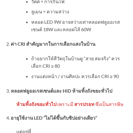
วัตต์ = การกินไฟ
ลูเมน = ความสว่าง
หลอด LED 9W อาจสว่างเท่าหลอดฟลูออเรส
เซนต์ 18W และหลอดไส้ 60W
ค่า
CRI
สำคัญมากในการเลือกแสงในบ้าน
ถ้าอยากให้สีวัตถุในบ้านดู “สวย สมจริง” ควร
เลือก CRI ≥ 80
งานแต่งหน้า / งานศิลปะ ควรเลือก CRI ≥ 90
หลอดฟลูออเรสเซนต์และ
HID
ห้ามทิ้งถังขยะทั่วไป
ห้ามทิ้งถังขยะทั่วไป
เพราะมี
สารปรอท
ซึ่งเป็นสารพิษ
อายุใช้งาน
LED “
ไม่ได้ขึ้นกับชิปอย่างเดียว”
แต่อยู่ที่