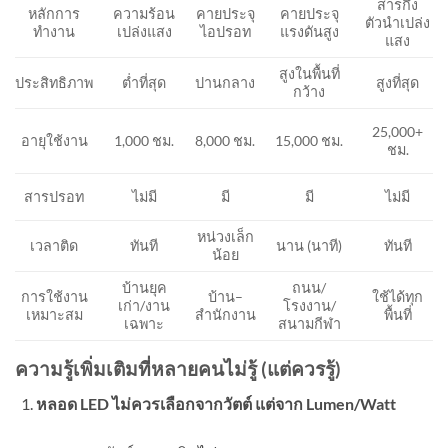
สารกึ่ง
ความร้อน
คายประจุ
คายประจุ
หลักการ
ตัวนำเปล่ง
เปล่งแสง
ไอปรอท
แรงดันสูง
ทำงาน
แสง
สูงในพื้นที่
ต่ำที่สุด
ปานกลาง
สูงที่สุด
ประสิทธิภาพ
กว้าง
25,000+
1,000 ชม.
8,000 ชม.
15,000 ชม.
อายุใช้งาน
ชม.
สารปรอท
ไม่มี
มี
มี
ไม่มี
หน่วงเล็ก
เวลาติด
ทันที
นาน (นาที)
ทันที
น้อย
บ้านยุค
ถนน/
การใช้งาน
บ้าน–
ใช้ได้ทุก
เก่า/งาน
โรงงาน/
เหมาะสม
สำนักงาน
พื้นที่
เฉพาะ
สนามกีฬา
ความรู้เพิ่มเติมที่หลายคนไม่รู้ (แต่ควรรู้)
หลอด
LED
ไม่ควรเลือกจากวัตต์ แต่จาก
Lumen/Watt