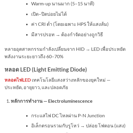
Warm-up นานมาก (5–15 นาที)
เปิด–ปิดบ่อยไม่ได้
ค่า CRI ต่ำ (โดยเฉพาะ HPS ให้แสงส้ม)
มีสารปรอท → ต้องกำจัดอย่างถูกวิธี
หลายอุตสาหกรรมกำลังเปลี่ยนจาก HID → LED เพื่อประหยัด
พลังงานระยะยาวถึง 60–70%
หลอด
LED (Light Emitting Diode)
หลอดไฟLED
เทคโนโลยีแสงสว่างหลักของยุคใหม่ —
ประหยัด, อายุยาว, และปลอดภัย
หลักการทำงาน —
Electroluminescence
กระแสไฟ DC ไหลผ่าน P-N Junction
อิเล็กตรอนรวมกับรูโหว่ → ปล่อย โฟตอน (แสง)