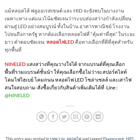
แม้หลอดไส้ ฟลูออเรสเซนต์ และ HID จะยังพบในบางงาน
เฉพาะทาง แต่แนวโน้มชัดเจนว่าระบบส่องสว่างกำลังเปลี่ยน
ผ่านสู่ LED อย่างสมบูรณ์ ทั้งในบ้าน อาคารพาณิชย์ โรงงาน
ไปจนถึงภาครัฐ หากต้องเลือกหลอดไฟที่ “คุ้มค่าที่สุด” ในระยะ
ยาว คำตอบชัดเจน:
หลอดไฟLED
คือทางเลือกที่ดีที่สุดสำหรับ
ทุกพื้นที่
NINELED
แสงสว่างที่คุณวางใจได้ จากแบรนด์ที่คุณเลือก
พื้นที่รวมแบรนด์ชั้นนำ ให้คุณเลือกซื้อไม่ว่าจะสปอร์ตไลท์
โคมไฟไฮเบย์ โคมถนน หลอดไฟ LED โซล่าเซลล์ และเสาไฟ
สนใจสอบถาม-สั่งซื้อเกี่ยวกับสินค้าเพิ่มเติมได้ที่ Line :
@NINELED
This entry was posted in
บทความ
,
หลอดไฟ
and tagged
Fluorescent
,
HID
,