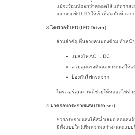
แม้จะร้อนน้อยกว่าหลอดไส้ แต่หากสะส
ออกจากชิป LED ให้เร็วที่สุด มักทำจาก
ไดรเวอร์
LED (LED Driver)
ส่วนสำคัญที่หลายคนมองข้าม ทำหน้าที
แปลงไฟ AC → DC
ควบคุมแรงดันและกระแสให้เส
ป้องกันไฟกระชาก
ไดรเวอร์คุณภาพดีช่วยให้หลอดไฟทำงา
ฝาครอบกระจายแสง (
Diffuser)
ช่วยกระจายแสงให้สม่ำเสมอ ลดแสงจ้า
มีทั้งแบบใส (เพิ่มความสว่าง) และแบบฝ้