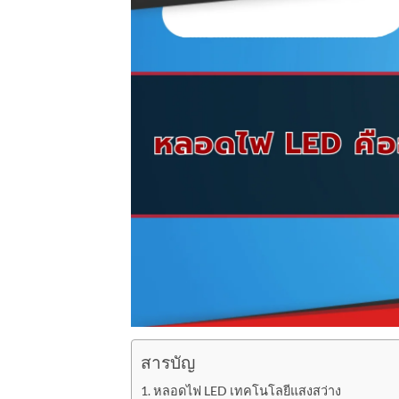
สารบัญ
หลอดไฟ LED เทคโนโลยีแสงสว่าง