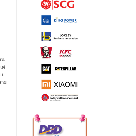
าน
แต่
บบ
กลาย