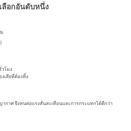
ลือกอันดับหนึ่ง
0%
)
ั่วโมง
ียที่ต้องทิ้ง
ญญากาศ จึงทนต่อแรงสั่นสะเทือนและการกระแทกได้ดีกว่า