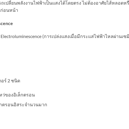
ารถเปลี่ยนพลังงานไฟฟ้าเป็นแสงได้โดยตรง ไม่ต้องอาศัยไส้หลอดหร
ก่อนหน้า
scence
 Electroluminescence (การเปล่งแสงเมื่อมีกระแสไฟฟ้าไหลผ่านเซม
อร์ 2 ชนิด
ูโหว่ของอิเล็กตรอน
ิเล็กตรอนอิสระจำนวนมาก