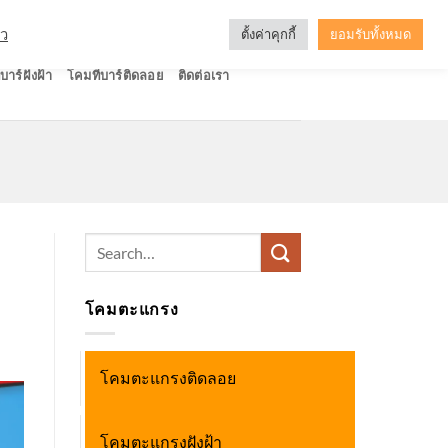
ัว
ตั้งค่าคุกกี้
ยอมรับทั้งหมด
บาร์ฝังฝ้า
โคมทีบาร์ติดลอย
ติดต่อเรา
Search
for:
โคมตะแกรง
โคมตะแกรงติดลอย
โคมตะแกรงฝังฝ้า