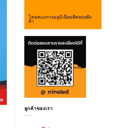
โคมตะแกรงอลูมิเนียมติดลอยฝัง
ฝ้า
ลูกค้าของเรา