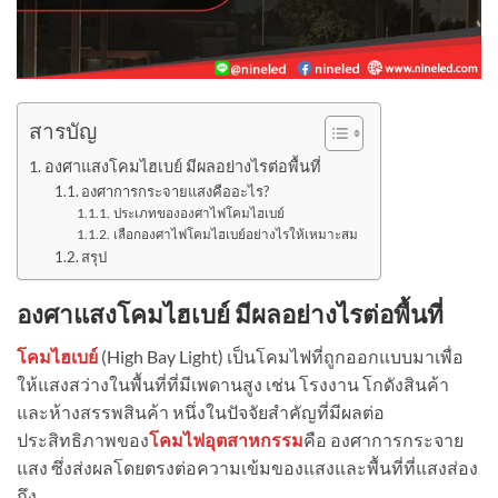
สารบัญ
องศาแสงโคมไฮเบย์ มีผลอย่างไรต่อพื้นที่
องศาการกระจายแสงคืออะไร?
ประเภทขององศาไฟโคมไฮเบย์
เลือกองศาไฟโคมไฮเบย์อย่างไรให้เหมาะสม
สรุป
องศาแสงโคมไฮเบย์ มีผลอย่างไรต่อพื้นที่
โคมไฮเบย์
(High Bay Light) เป็นโคมไฟที่ถูกออกแบบมาเพื่อ
ให้แสงสว่างในพื้นที่ที่มีเพดานสูง เช่น โรงงาน โกดังสินค้า
และห้างสรรพสินค้า หนึ่งในปัจจัยสำคัญที่มีผลต่อ
ประสิทธิภาพของ
โคมไฟอุตสาหกรรม
คือ องศาการกระจาย
แสง ซึ่งส่งผลโดยตรงต่อความเข้มของแสงและพื้นที่ที่แสงส่อง
ถึง