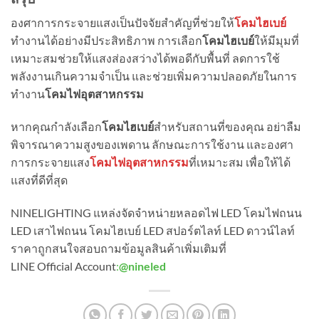
องศาการกระจายแสงเป็นปัจจัยสำคัญที่ช่วยให้
โคมไฮเบย์
ทำงานได้อย่างมีประสิทธิภาพ การเลือก
โคมไฮเบย์
ให้มีมุมที่
เหมาะสมช่วยให้แสงส่องสว่างได้พอดีกับพื้นที่ ลดการใช้
พลังงานเกินความจำเป็น และช่วยเพิ่มความปลอดภัยในการ
ทำงาน
โคมไฟอุตสาหกรรม
หากคุณกำลังเลือก
โคมไฮเบย์
สำหรับสถานที่ของคุณ อย่าลืม
พิจารณาความสูงของเพดาน ลักษณะการใช้งาน และองศา
การกระจายแสง
โคมไฟอุตสาหกรรม
ที่เหมาะสม เพื่อให้ได้
แสงที่ดีที่สุด
NINELIGHTING แหล่งจัดจำหน่ายหลอดไฟ LED โคมไฟถนน
LED เสาไฟถนน โคมไฮเบย์ LED สปอร์ตไลท์ LED ดาวน์ไลท์
ราคาถูกสนใจสอบถามข้อมูลสินค้าเพิ่มเติมที่
LINE Official Account
:
@nineled