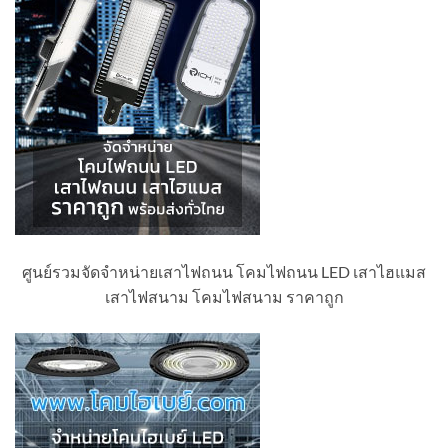
ศูนย์รวมจัดจำหน่ายเสาไฟถนน โคมไฟถนน LED เสาไฮแมส
เสาไฟสนาม โคมไฟสนาม ราคาถูก