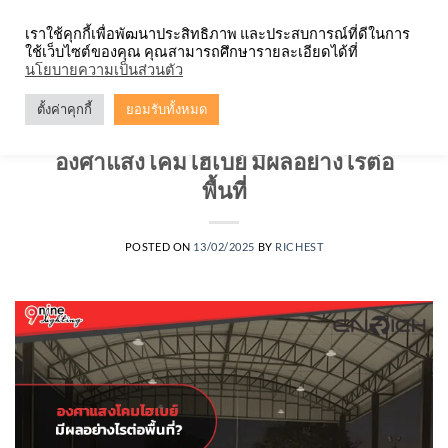
Skip
จำหน่ายโคมตะแกรง ทุกรูปแบบ
เราใช้คุกกี้เพื่อพัฒนาประสิทธิภาพ และประสบการณ์ที่ดีในการ
to
ใช้เว็บไซต์ของคุณ คุณสามารถศึกษารายละเอียดได้ที่
content
0
นโยบายความเป็นส่วนตัว
ตั้งค่าคุกกี้
ยอมรับทั้งหมด
บทความ
,
ไฮเบย์
องศาแสงโคมไฮเบย์ มีผลอย่างไรต่อ
พื้นที่
POSTED ON
13/02/2025
BY
RICHEST