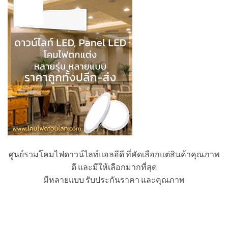
ศูนย์รวมโคมไฟดาวน์ไลท์แอลอีดี ที่คัดเลือกแต่สินค้าคุณภาพ
ดี และมีให้เลือกมากที่สุด
มีหลายแบบ รับประกันราคา และคุณภาพ