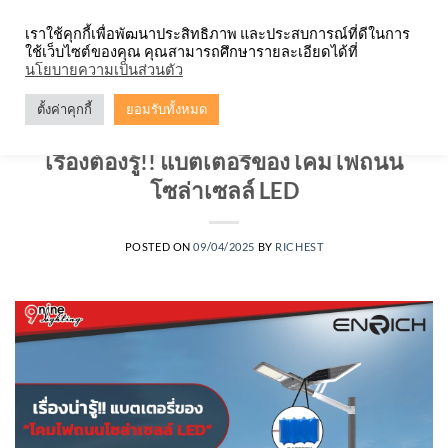
Skip
จำหน่ายโคมตะแกรง ทุกรูปแบบ
เราใช้คุกกี้เพื่อพัฒนาประสิทธิภาพ และประสบการณ์ที่ดีในการ
to
ใช้เว็บไซต์ของคุณ คุณสามารถศึกษารายละเอียดได้ที่
content
0
นโยบายความเป็นส่วนตัว
ตั้งค่าคุกกี้
ยอมรับทั้งหมด
บทความ
,
โคมไฟถนนโซล่าเซลล์
เรื่องต้องรู้!! แบตเตอรี่ของโคมไฟถนน
โซล่าเซลล์ LED
POSTED ON
09/04/2025
BY
RICHEST