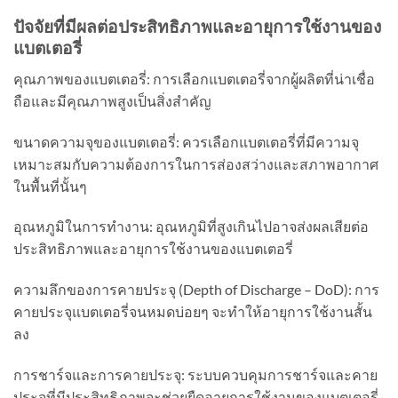
ปัจจัยที่มีผลต่อประสิทธิภาพและอายุการใช้งานของ
แบตเตอรี่
คุณภาพของแบตเตอรี่: การเลือกแบตเตอรี่จากผู้ผลิตที่น่าเชื่อ
ถือและมีคุณภาพสูงเป็นสิ่งสำคัญ
ขนาดความจุของแบตเตอรี่: ควรเลือกแบตเตอรี่ที่มีความจุ
เหมาะสมกับความต้องการในการส่องสว่างและสภาพอากาศ
ในพื้นที่นั้นๆ
อุณหภูมิในการทำงาน: อุณหภูมิที่สูงเกินไปอาจส่งผลเสียต่อ
ประสิทธิภาพและอายุการใช้งานของแบตเตอรี่
ความลึกของการคายประจุ (Depth of Discharge – DoD): การ
คายประจุแบตเตอรี่จนหมดบ่อยๆ จะทำให้อายุการใช้งานสั้น
ลง
การชาร์จและการคายประจุ: ระบบควบคุมการชาร์จและคาย
ประจุที่มีประสิทธิภาพจะช่วยยืดอายุการใช้งานของแบตเตอรี่