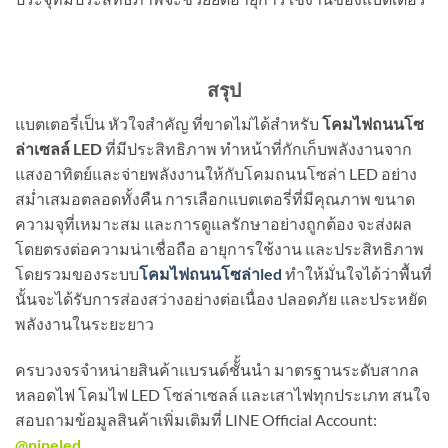
สรุป
แบตเตอรี่เป็น หัวใจสำคัญ ที่ขาดไม่ได้สำหรับ
โคมไฟถนนโซ
ล่าเซลล์
LED
ที่มีประสิทธิภาพ ทำหน้าที่กักเก็บพลังงานจาก
แสงอาทิตย์และจ่ายพลังงานให้กับโคมถนนโซล่า LED อย่าง
สม่ำเสมอตลอดทั้งคืน การเลือกแบตเตอรี่ที่มีคุณภาพ ขนาด
ความจุที่เหมาะสม และการดูแลรักษาอย่างถูกต้อง จะส่งผล
โดยตรงต่อความน่าเชื่อถือ อายุการใช้งาน และประสิทธิภาพ
โดยรวมของระบบ
โคมไฟถนนโซล่า
led
ทำให้มั่นใจได้ว่าพื้นที่
นั้นจะได้รับการส่องสว่างอย่างต่อเนื่อง ปลอดภัย และประหยัด
พลังงานในระยะยาว
ครบวงจรจำหน่ายสินค้าแบรนด์ชัั้นนำ มาตรฐานระดับสากล
หลอดไฟ โคมไฟ LED โซล่าเซลล์ และเสาไฟทุกประเภท สนใจ
สอบถามข้อมูลสินค้าเพิ่มเติมที่ LINE Official Account:
@nineled