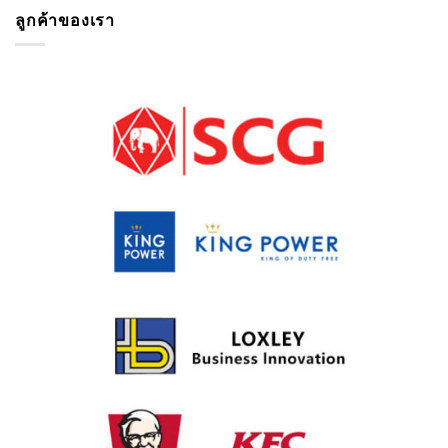
ลูกค้าของเรา