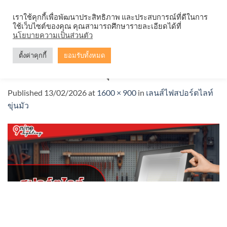
Skip
จำหน่ายโคมตะแกรง ทุกรูปแบบ
เราใช้คุกกี้เพื่อพัฒนาประสิทธิภาพ และประสบการณ์ที่ดีในการ
to
ใช้เว็บไซต์ของคุณ คุณสามารถศึกษารายละเอียดได้ที่
content
นโยบายความเป็นส่วนตัว
ตั้งค่าคุกกี้
ยอมรับทั้งหมด
เลนส์ไฟสปอร์ตไลท์ขุ่นมั่ว
Published
13/02/2026
at
1600 × 900
in
เลนส์ไฟสปอร์ตไลท์
ขุ่นมัว