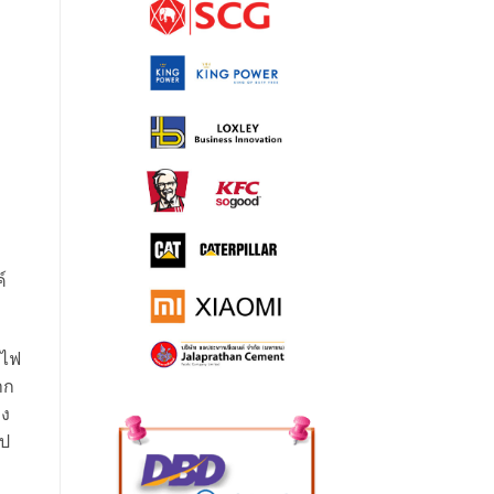
์
ดไฟ
าก
าง
ไป