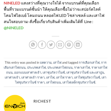
NINELED
แสงสว่างที่คุณวางใจได้ จากแบรนด์ที่คุณเลือก
พื้นที่รวมแบรนด์ชั้นนำ ให้คุณเลือกซื้อไม่ว่าจะสปอร์ตไลท์
โคมไฟไฮเบย์ โคมถนน หลอดไฟ LED โซล่าเซลล์ และเสาไฟ
สนใจสอบถาม-สั่งซื้อเกี่ยวกับสินค้าเพิ่มเติมได้ที่ Line :
@NINELED
This entry was posted in
บทความ
,
เสาไฟ
and tagged
การเลือกเสาไฟ
,
การ
เลือกเสาไฟถนน
,
ประเภทเสาไฟ
,
ประเภทเสาไฟถนน
,
ราคาเสาไฟ
,
ราคาเสาไฟ
ถนน
,
ออกแบบเสาศาลเจ้า
,
เสาชุบกัลวาไนซ์
,
เสาชุบกัลวาไนซ์ และเสาปูน
,
เสาศาลเจ้า
,
เสาศาลเจ้า ราคา
,
เสาไฟ
,
เสาไฟ ราคา
,
เสาไฟชุบกัลวาไนซ์
,
เสา
ไฟชุบกัลวาไนซ์ ราคา
,
เสาไฟถนน
,
เสาไฟเหล็กชุบกัลวาไนซ์
.
RICHEST