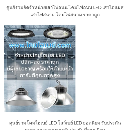
ศูนย์รวมจัดจำหน่ายเสาไฟถนน โคมไฟถนน LED เสาไฮแมส
เสาไฟสนาม โคมไฟสนาม ราคาถูก
ศูนย์รวมโคมไฮเบย์ LED โลว์เบย์ LED ยอดนิยม รับประกัน
ราคา และระบบการรับประกันที่ยอดเยี่ยม