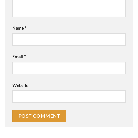
Name
*
Email
*
Website