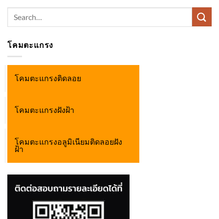
Search
for:
โคมตะแกรง
โคมตะแกรงติดลอย
โคมตะแกรงฝังฝ้า
โคมตะแกรงอลูมิเนียมติดลอยฝัง
ฝ้า