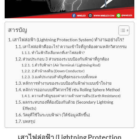
สารบัญ
เสาไฟล่อฟ้า (Lightning Protection System) ทำงานอย่างไร?
เสาไฟล่อฟ้าคืออะไร? ความเข้าใจที่ถูกต้องตามหลักวิศวกรรม
ทำไมฟ้าถึงเลือกตกที่เสาไฟล่อฟ้า?
ส่วนประกอบ 3 ส่วนของระบบป้องกันฟ้าผ่าที่ถูกต้อง
1.ตัวรับฟ้าผ่า (Air Terminal / Lightning Rod)
2.ตัวนำลงดิน (Down Conductor)
3.องค์ประกอบสำคัญที่สุดของระบบทั้งหมด
หลักการทำงานของระบบป้องกันฟ้าผ่าแบบเข้าใจง่าย
หลักการออกแบบที่วิศวกรใช้ เช่น Rolling Sphere Method
ความสำคัญของค่าความต้านทานดิน (Earth Resistance)
ผลกระทบรองที่ต้องป้องกันด้วย (Secondary Lightning
Effects)
วัสดุที่ใช้ในระบบฟ้าผ่า (ให้ข้อมูลลึกขึ้น)
บทสรุป
เสาไฟล่อฟ้า (
Lightning Protection