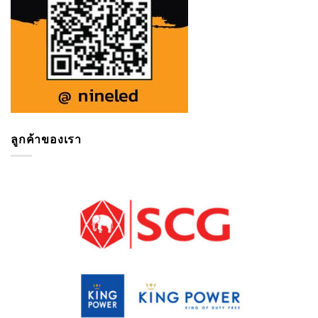
ลูกค้าของเรา