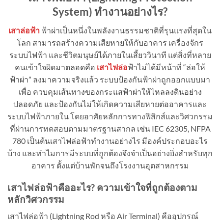
System) ทำงานอย่างไร?
เสาล่อฟ้า
ฟ้าผ่าเป็นหนึ่งในพลังงานธรรมชาติที่รุนแรงที่สุดใน
โลก สามารถสร้างความเสียหายให้กับอาคาร เครื่องจักร
ระบบไฟฟ้า และชีวิตมนุษย์ได้ภายในเสี้ยววินาที แต่สิ่งที่หลาย
คนเข้าใจผิดมาตลอดคือ
เสาไฟล่อ
ฟ้าไม่ได้มีหน้าที่ “ล่อให้
ฟ้าผ่า” ลงมาความจริงแล้ว ระบบป้องกันฟ้าผ่าถูกออกแบบมา
เพื่อ ควบคุมเส้นทางของกระแสฟ้าผ่าให้ไหลลงดินอย่าง
ปลอดภัย และป้องกันไม่ให้เกิดความเสียหายต่ออาคารและ
ระบบไฟฟ้าภายใน โดยอาศัยหลักการทางฟิสิกส์และวิศวกรรม
ที่ผ่านการทดสอบตามมาตรฐานสากล เช่น IEC 62305, NFPA
780 เป็นต้นเสาไฟล่อฟ้าทำงานอย่างไร มีองค์ประกอบอะไร
บ้าง และทำไมการมีระบบที่ถูกต้องจึงจำเป็นอย่างยิ่งสำหรับทุก
อาคาร ตั้งแต่บ้านพักจนถึงโรงงานอุตสาหกรรม
เสาไฟล่อฟ้าคืออะไร? ความเข้าใจที่ถูกต้องตาม
หลักวิศวกรรม
เสาไฟล่อฟ้า (Lightning Rod หรือ Air Terminal) คืออุปกรณ์