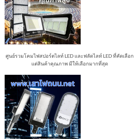
ศูนย์รวมโคมไฟสปอร์ตไลท์ LED และฟลัดไลท์ LED ที่คัดเลือก
แต่สินค้าคุณภาพ มีให้เลือกมากที่สุด