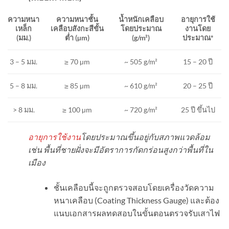
ความหนาชั้น
น้ำหนักเคลือบ
อายุการใช้
ความหนา
เคลือบสังกะสีขั้น
โดยประมาณ
งานโดย
เหล็ก
ต่ำ (
µm)
(
g/m²)
ประมาณ*
(มม.)
≥ 70 µm
~ 505 g/m²
15 – 20 ปี
3 – 5 มม.
5 – 8 มม.
≥ 85 µm
~ 610 g/m²
20 – 25 ปี
> 8 มม.
≥ 100 µm
~ 720 g/m²
25 ปี ขึ้นไป
อายุการใช้งาน
โดยประมาณขึ้นอยู่กับสภาพแวดล้อม
เช่น พื้นที่ชายฝั่งจะมีอัตราการกัดกร่อนสูงกว่าพื้นที่ใน
เมือง
ชั้นเคลือบนี้จะถูกตรวจสอบโดยเครื่องวัดความ
หนาเคลือบ (Coating Thickness Gauge) และต้อง
แนบเอกสารผลทดสอบในขั้นตอนตรวจรับเสาไฟ