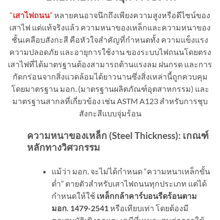
“
เสาไฟถนน
”
หลายคนอาจนึกถึงเพียงความสูงหรือดีไซน์ของ
เสาไฟ แต่แท้จริงแล้ว ความหนาของเหล็กและความหนาของ
ชั้นเคลือบสังกะสี คือหัวใจสำคัญที่กำหนดทั้ง ความแข็งแรง
ความปลอดภัย และอายุการใช้งาน ของระบบไฟถนนโดยตรง
เสาไฟที่ได้มาตรฐานต้องสามารถต้านแรงลม ฝนกรด และการ
กัดกร่อนจากสิ่งแวดล้อมได้ยาวนานซึ่งสิ่งเหล่านี้ถูกควบคุม
โดยมาตรฐาน มอก. (มาตรฐานผลิตภัณฑ์อุตสาหกรรม) และ
มาตรฐานสากลที่เกี่ยวข้อง เช่น ASTM A123 สำหรับการชุบ
สังกะสีแบบจุ่มร้อน
ความหนาของเหล็ก (
Steel Thickness):
เกณฑ์
หลักทางวิศวกรรม
แม้ว่า มอก. จะไม่ได้กำหนด “ความหนาเหล็กขั้น
ต่ำ” ตายตัวสำหรับเสาไฟถนนทุกประเภท แต่ได้
กำหนดให้ใช้
เหล็กกล้าคาร์บอนรีดร้อนตาม
มอก.
1479-2541
หรือเทียบเท่า โดยต้องมี