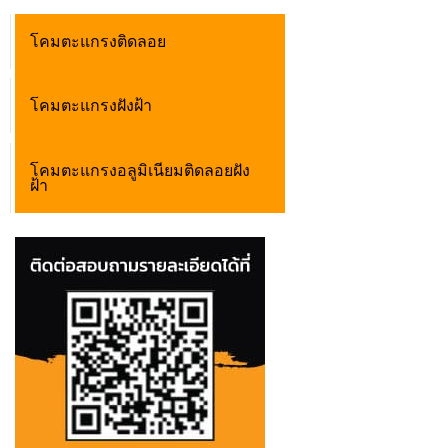
โคมตะแกรงติดลอย
โคมตะแกรงฝังฝ้า
โคมตะแกรงอลูมิเนียมติดลอยฝัง
ฝ้า