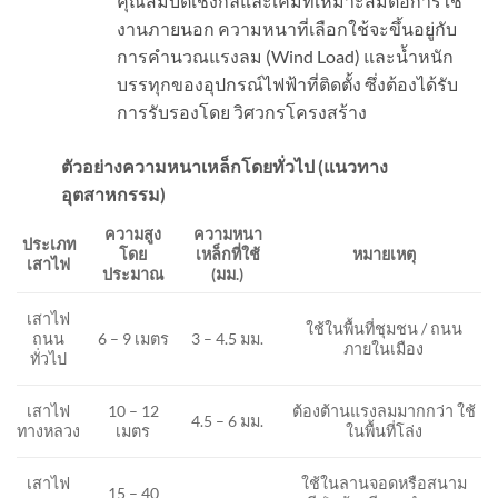
คุณสมบัติเชิงกลและเคมีที่เหมาะสมต่อการใช้
งานภายนอก ความหนาที่เลือกใช้จะขึ้นอยู่กับ
การคำนวณแรงลม (Wind Load) และน้ำหนัก
บรรทุกของอุปกรณ์ไฟฟ้าที่ติดตั้ง ซึ่งต้องได้รับ
การรับรองโดย วิศวกรโครงสร้าง
ตัวอย่างความหนาเหล็กโดยทั่วไป (แนวทาง
อุตสาหกรรม)
ความสูง
ความหนา
ประเภท
โดย
เหล็กที่ใช้
หมายเหตุ
เสาไฟ
ประมาณ
(มม.)
เสาไฟ
ใช้ในพื้นที่ชุมชน / ถนน
6 – 9 เมตร
3 – 4.5 มม.
ถนน
ภายในเมือง
ทั่วไป
เสาไฟ
10 – 12
ต้องต้านแรงลมมากกว่า ใช้
4.5 – 6 มม.
ทางหลวง
เมตร
ในพื้นที่โล่ง
เสาไฟ
ใช้ในลานจอดหรือสนาม
15 – 40