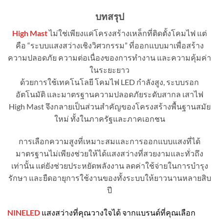
บทสรุป
High Mast
ไม่ใช่เพียงแค่โครงสร้างเหล็กที่ติดตั้งโคมไฟ แต่
คือ “ระบบแสงสว่างเชิงวิศวกรรม” ที่ออกแบบมาเพื่อสร้าง
ความปลอดภัย ความต่อเนื่องของการทำงาน และความคุ้มค่า
ในระยะยาว
ด้วยการใช้เทคโนโลยี โคมไฟ LED กำลังสูง, ระบบรอก
อัตโนมัติ และมาตรฐานความปลอดภัยระดับสากล เสาไฟ
High Mast จึงกลายเป็นส่วนสำคัญของโครงสร้างพื้นฐานสมัย
ใหม่ ทั้งในภาครัฐและภาคเอกชน
การเลือกความสูงที่เหมาะสมและการออกแบบแสงที่ได้
มาตรฐานไม่เพียงช่วยให้ได้แสงสว่างที่สวยงามและทั่วถึง
เท่านั้น แต่ยังช่วยประหยัดพลังงาน ลดค่าใช้จ่ายในการบำรุง
รักษา และยืดอายุการใช้งานของทั้งระบบให้ยาวนานหลายสิบ
ปี
NINELED
แสงสว่างที่คุณวางใจได้ จากแบรนด์ที่คุณเลือก