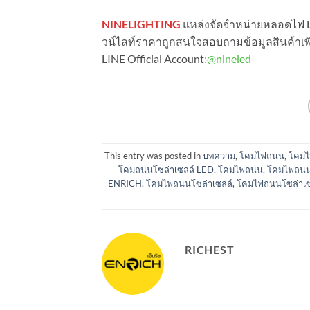
NINELIGHTING
แหล่งจัดจำหน่ายหลอดไฟ 
วน์ไลท์ราคาถูกสนใจสอบถามข้อมูลสินค้าเพิ่ม
LINE Official Account
:
@nineled
This entry was posted in
บทความ
,
โคมไฟถนน
,
โคมไ
โคมถนนโซล่าเซลล์ LED
,
โคมไฟถนน
,
โคมไฟถนน
ENRICH
,
โคมไฟถนนโซล่าเซลล์
,
โคมไฟถนนโซล่าเซ
RICHEST