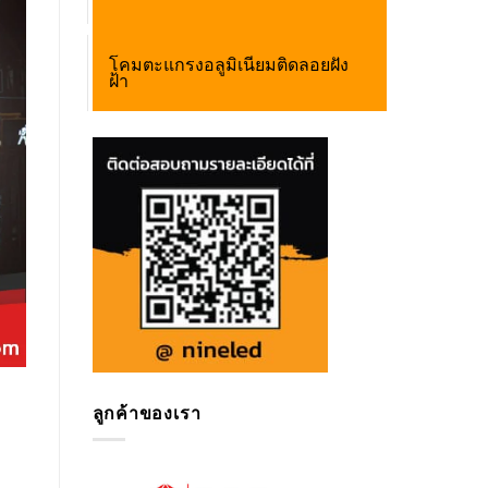
โคมตะแกรงอลูมิเนียมติดลอยฝัง
ฝ้า
ลูกค้าของเรา