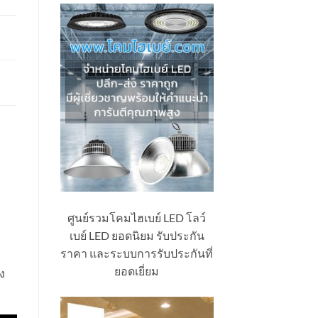
ศูนย์รวมโคมไฮเบย์ LED โลว์
เบย์ LED ยอดนิยม รับประกัน
ราคา และระบบการรับประกันที่
ยอดเยี่ยม
ง