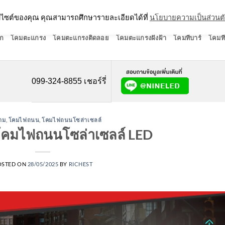
ว็บไซต์ของคุณ คุณสามารถศึกษารายละเอียดได้ที่
นโยบายความเป็นส่วนต
ก
โคมตะแกรง
โคมตะแกรงติดลอย
โคมตะแกรงฝังฝ้า
โคมทีบาร์
โคมที
099-324-8855 เชอร์รี่
าม
,
โคมไฟถนน
,
โคมไฟถนนโซล่าเซลล์
นโคมไฟถนนโซล่าเซลล์ LED
OSTED ON
28/05/2025
BY
RICHEST