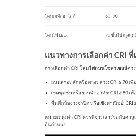
โคมเมทัลฮาไลด์
60–90
โคมไฟ LED
70 ขึ้นไป (สูงสุด
แนวทางการเลือกค่า CRI ที
การเลือกค่า CRI
โคมไฟถนนโซล่าเซลล์
ควรข
ถนนสายหลักหรือทางหลวง: CRI ≥ 70 เพีย
เขตชุมชนหรือย่านพักอาศัย: CRI ≥ 80 เพื
พื้นที่กล้องวงจรปิด หรือเชิงพาณิชย์: CR
หมายเหตุ: ค่า CRI ควรพิจารณาร่วมกับค่าล
ถิ่นกำหนด