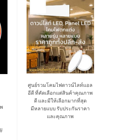
ศูนย์รวมโคมไฟดาวน์ไลท์แอล
อีดี ที่คัดเลือกแต่สินค้าคุณภาพ
ดี และมีให้เลือกมากที่สุด
าพ
มีหลายแบบ รับประกันราคา
และคุณภาพ
าญ