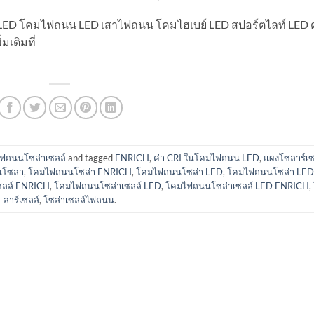
LED โคมไฟถนน LED เสาไฟถนน โคมไฮเบย์ LED สปอร์ตไลท์ LED 
เติมที่
ฟถนนโซล่าเซลล์
and tagged
ENRICH
,
ค่า CRI ในโคมไฟถนน LED
,
แผงโซลาร์เซ
โซล่า
,
โคมไฟถนนโซล่า ENRICH
,
โคมไฟถนนโซล่า LED
,
โคมไฟถนนโซล่า LED
ลล์ ENRICH
,
โคมไฟถนนโซล่าเซลล์ LED
,
โคมไฟถนนโซล่าเซลล์ LED ENRICH
,
ลาร์เซลล์
,
โซล่าเซลล์ไฟถนน
.