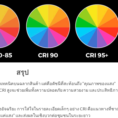
สรุป
ทางเทคนิคบนฉลากสินค้า แต่คือดัชนีที่สะท้อนถึง “คุณภาพของแสง”
่า CRI สูงจะช่วยเพิ่มทั้งความปลอดภัย ความสวยงาม และประสิทธิภ
่างอัจฉริยะ การใส่ใจในรายละเอียดเล็กๆ อย่าง CRI คือแนวทางที่ช
่าแค่แสง” และส่งผลในเชิงบวกต่อชุมชนในระยะยาว