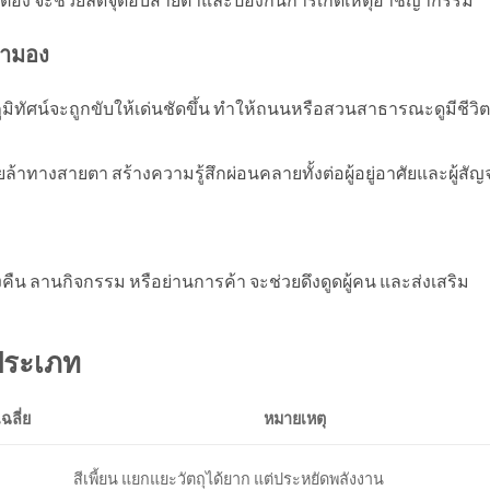
่ามอง
มิทัศน์จะถูกขับให้เด่นชัดขึ้น ทำให้ถนนหรือสวนสาธารณะดูมีชีวิต
ล้าทางสายตา สร้างความรู้สึกผ่อนคลายทั้งต่อผู้อยู่อาศัยและผู้สัญ
ลางคืน ลานกิจกรรม หรือย่านการค้า จะช่วยดึงดูดผู้คน และส่งเสริม
ประเภท
ฉลี่ย
หมายเหตุ
สีเพี้ยน แยกแยะวัตถุได้ยาก แต่ประหยัดพลังงาน