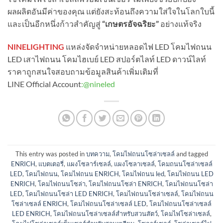
ผลผลิตอันมีค่าของคุณ แต่ยังสะท้อนถึงความใส่ใจในโลกใบนี้
และเป็นอีกหนึ่งก้าวสำคัญสู่
“
เกษตรอัจฉริยะ”
อย่างแท้จริง
NINELIGHTING
แหล่งจัดจำหน่ายหลอดไฟ LED โคมไฟถนน
LED เสาไฟถนน โคมไฮเบย์ LED สปอร์ตไลท์ LED ดาวน์ไลท์
ราคาถูกสนใจสอบถามข้อมูลสินค้าเพิ่มเติมที่
LINE Official Account
:
@nineled
This entry was posted in
บทความ
,
โคมไฟถนนโซล่าเซลล์
and tagged
ENRICH
,
แบตเตอรี่
,
แผงโซลาร์เซลล์
,
แผงโซลาเซลล์
,
โคมถนนโซล่าเซลล์
LED
,
โคมไฟถนน
,
โคมไฟถนน ENRICH
,
โคมไฟถนน led
,
โคมไฟถนน LED
ENRICH
,
โคมไฟถนนโซล่า
,
โคมไฟถนนโซล่า ENRICH
,
โคมไฟถนนโซล่า
LED
,
โคมไฟถนนโซล่า LED ENRICH
,
โคมไฟถนนโซล่าเซลล์
,
โคมไฟถนน
โซล่าเซลล์ ENRICH
,
โคมไฟถนนโซล่าเซลล์ LED
,
โคมไฟถนนโซล่าเซลล์
LED ENRICH
,
โคมไฟถนนโซล่าเซลล์สำหรับสวนสัตว์
,
โคมไฟโซล่าเซลล์
,