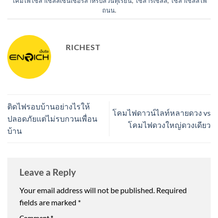
โคมไฟโซล่าเซลล์เซ็นเซอร์สำหรับสวนทุเรียน
,
โซลาร์เซลล์
,
โซล่าเซลล์ไฟ
ถนน
.
RICHEST
ติดไฟรอบบ้านอย่างไรให้
โคมไฟดาวน์ไลท์หลายดวง vs
ปลอดภัยแต่ไม่รบกวนเพื่อน
โคมไฟดวงใหญ่ดวงเดียว
บ้าน
Leave a Reply
Your email address will not be published.
Required
fields are marked
*
Comment
*