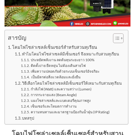
สารบัญ
โคมไฟโซล่าเซลล์เซ็นเซอร์สำหรับสวนทุเรียน
ทำไมโคมไฟโซล่าเซลล์มีเซ็นเซอร์ จึงเหมาะกับสวนทุเรียน
ประหยัดพลังงาน ลดต้นทุนระยะยาว 100%
ติดตั้งง่าย ยืดหยุ่น ไม่ต้องเดินสายไฟ
เพิ่มความปลอดภัยด้วยระบบเซ็นเซอร์อัจฉริยะ
เป็นมิตรต่อสิ่งแวดล้อมและยั่งยืน
วิธีเลือกโคมไฟโซล่าเซลล์มีเซ็นเซอร์ให้เหมาะกับสวนทุเรียน
กำลังไฟ (Watt) และความสว่าง (Lumen)
การกระจายแสง (Beam Angle)
แผงโซล่าเซลล์และแบตเตอรี่คุณภาพสูง
เซ็นเซอร์และโหมดการทำงาน
ความทนทานและมาตรฐานป้องกันน้ำฝุ่น (IP Rating)
บทสรุป
โคมไฟโซล่าเซลล์เซ็นเซอร์สำหรับสวน