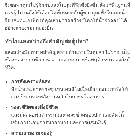
จึงขอพาคุณไปรู้จักกับแสงในมุมที่ลึกซึ้งยิ่งขึ้น ตั้งแต่พื้นฐานที่
ควรรู้ ไปจนถึงวิธีเลือกไฟที่เหมาะกับตู้ของคุณ ทั้งในแบบน้ำ
จืดและทะเล เพื่อให้คุณสามารถสร้าง “โลกใต้น้ำจำลอง” ได้
อย่างสวยงามและยั่งยืน
ทำไมแสงสว่างจึงสำคัญต่อตู้ปลา?
แสงสว่างมีบทบาทสำคัญหลายด้านภายในตู้ปลา ไม่ว่าจะเป็น
เรื่องของระบบชีวภาพ ความสวยงาม หรือพฤติกรรมของสิ่งมี
ชีวิต:
การสังเคราะห์แสง
พืชน้ำและสาหร่ายซูแซนเทลลีในเนื้อเยื่อของปะการัง ใช้
แสงเป็นแหล่งพลังงานหลักในการผลิตอาหาร
วงจรชีวิตของสิ่งมีชีวิต
แสงมีผลต่อพฤติกรรมและวงจรชีวิตของปลาและสัตว์น้ำ
เช่น การนอน การหาอาหาร และการผสมพันธุ์
ความสวยงามของตู้