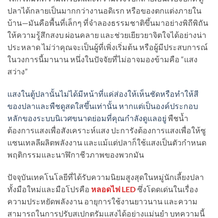
ปลาได้กลายเป็นมากกว่างานอดิเรก หรือของตกแต่งภายใน
บ้าน—มันคือพื้นที่เล็กๆ ที่จำลองธรรมชาติขึ้นมาอย่างพิถีพิถัน
ให้ความรู้สึกสงบ ผ่อนคลาย และช่วยเยียวยาจิตใจได้อย่างน่า
ประหลาด ไม่ว่าคุณจะเป็นผู้ที่เพิ่งเริ่มต้น หรือผู้มีประสบการณ์
ในวงการนี้มานาน หนึ่งในปัจจัยที่ไม่อาจมองข้ามคือ “แสง
สว่าง”
แสงในตู้ปลานั้นไม่ได้มีหน้าที่แค่ส่องให้เห็นชัดหรือทำให้สี
ของปลาและพืชดูสดใสขึ้นเท่านั้น หากแต่เป็นองค์ประกอบ
หลักของระบบนิเวศขนาดย่อมที่คุณกำลังดูแลอยู่
พืชน้ำ
ต้องการแสงเพื่อสังเคราะห์แสง ปะการังต้องการแสงเพื่อให้ซู
แซนเทลลีผลิตพลังงาน และแม้แต่ปลาก็ใช้แสงเป็นตัวกำหนด
พฤติกรรมและนาฬิกาชีวภาพของพวกมัน
ปัจจุบันเทคโนโลยีที่ได้รับความนิยมสูงสุดในหมู่นักเลี้ยงปลา
ทั้งมือใหม่และมือโปรคือ
หลอดไฟ LED
ซึ่งโดดเด่นในเรื่อง
ความประหยัดพลังงาน อายุการใช้งานยาวนาน และความ
สามารถในการปรับสเปกตรัมแสงได้อย่างแม่นยำ บทความนี้