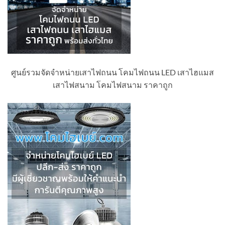
ศูนย์รวมจัดจำหน่ายเสาไฟถนน โคมไฟถนน LED เสาไฮแมส
เสาไฟสนาม โคมไฟสนาม ราคาถูก