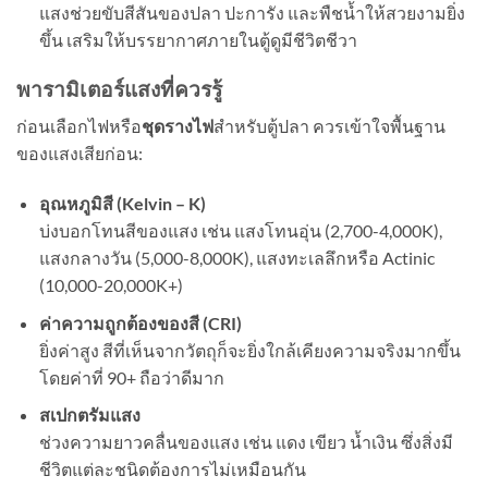
แสงช่วยขับสีสันของปลา ปะการัง และพืชน้ำให้สวยงามยิ่ง
ขึ้น เสริมให้บรรยากาศภายในตู้ดูมีชีวิตชีวา
พารามิเตอร์แสงที่ควรรู้
ก่อนเลือกไฟหรือ
ชุดรางไฟ
สำหรับตู้ปลา ควรเข้าใจพื้นฐาน
ของแสงเสียก่อน:
อุณหภูมิสี (Kelvin – K)
บ่งบอกโทนสีของแสง เช่น แสงโทนอุ่น (2,700-4,000K),
แสงกลางวัน (5,000-8,000K), แสงทะเลลึกหรือ Actinic
(10,000-20,000K+)
ค่าความถูกต้องของสี (CRI)
ยิ่งค่าสูง สีที่เห็นจากวัตถุก็จะยิ่งใกล้เคียงความจริงมากขึ้น
โดยค่าที่ 90+ ถือว่าดีมาก
สเปกตรัมแสง
ช่วงความยาวคลื่นของแสง เช่น แดง เขียว น้ำเงิน ซึ่งสิ่งมี
ชีวิตแต่ละชนิดต้องการไม่เหมือนกัน