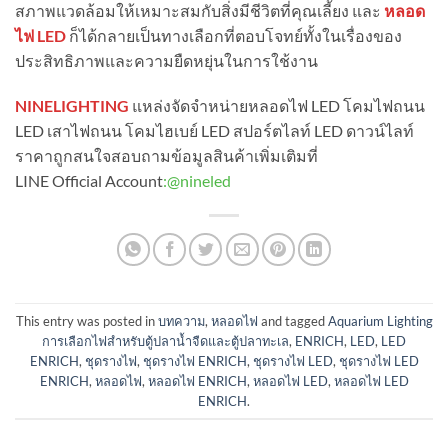
สภาพแวดล้อมให้เหมาะสมกับสิ่งมีชีวิตที่คุณเลี้ยง และ
หลอด
ไฟ LED
ก็ได้กลายเป็นทางเลือกที่ตอบโจทย์ทั้งในเรื่องของ
ประสิทธิภาพและความยืดหยุ่นในการใช้งาน
NINELIGHTING
แหล่งจัดจำหน่ายหลอดไฟ LED โคมไฟถนน
LED เสาไฟถนน โคมไฮเบย์ LED สปอร์ตไลท์ LED ดาวน์ไลท์
ราคาถูกสนใจสอบถามข้อมูลสินค้าเพิ่มเติมที่
LINE Official Account
:
@nineled
This entry was posted in
บทความ
,
หลอดไฟ
and tagged
Aquarium Lighting
การเลือกไฟสำหรับตู้ปลาน้ำจืดและตู้ปลาทะเล
,
ENRICH
,
LED
,
LED
ENRICH
,
ชุดรางไฟ
,
ชุดรางไฟ ENRICH
,
ชุดรางไฟ LED
,
ชุดรางไฟ LED
ENRICH
,
หลอดไฟ
,
หลอดไฟ ENRICH
,
หลอดไฟ LED
,
หลอดไฟ LED
ENRICH
.