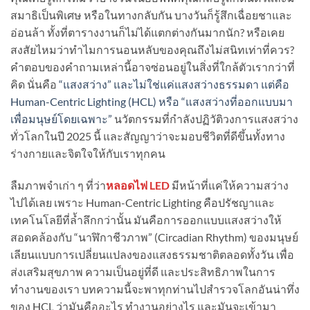
สมาธิเป็นพิเศษ หรือในทางกลับกัน บางวันก็รู้สึกเฉื่อยชาและ
อ่อนล้า ทั้งที่ตารางงานก็ไม่ได้แตกต่างกันมากนัก? หรือเคย
สงสัยไหมว่าทำไมการนอนหลับของคุณถึงไม่สนิทเท่าที่ควร?
คำตอบของคำถามเหล่านี้อาจซ่อนอยู่ในสิ่งที่ใกล้ตัวเรากว่าที่
คิด นั่นคือ
“แสงสว่าง” และไม่ใช่แค่แสงสว่างธรรมดา แต่คือ
Human-Centric Lighting (HCL) หรือ “แสงสว่างที่ออกแบบมา
เพื่อมนุษย์โดยเฉพาะ”
นวัตกรรมที่กำลังปฏิวัติวงการแสงสว่าง
ทั่วโลกในปี 2025 นี้ และสัญญาว่าจะมอบชีวิตที่ดีขึ้นทั้งทาง
ร่างกายและจิตใจให้กับเราทุกคน
ลืมภาพจำเก่า ๆ ที่ว่า
หลอดไฟ LED
มีหน้าที่แค่ให้ความสว่าง
ไปได้เลย เพราะ Human-Centric Lighting คือปรัชญาและ
เทคโนโลยีที่ล้ำลึกกว่านั้น มันคือการออกแบบแสงสว่างให้
สอดคล้องกับ “นาฬิกาชีวภาพ” (Circadian Rhythm) ของมนุษย์
เลียนแบบการเปลี่ยนแปลงของแสงธรรมชาติตลอดทั้งวัน เพื่อ
ส่งเสริมสุขภาพ ความเป็นอยู่ที่ดี และประสิทธิภาพในการ
ทำงานของเรา บทความนี้จะพาทุกท่านไปสำรวจโลกอันน่าทึ่ง
ของ HCL ว่ามันคืออะไร ทำงานอย่างไร และมันจะเข้ามา