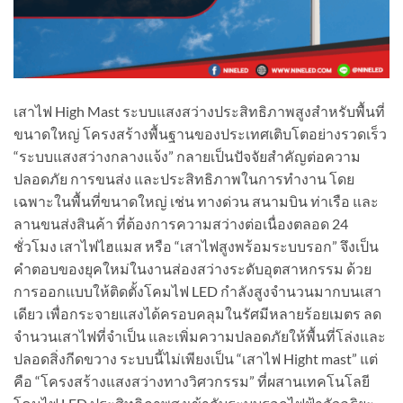
เสาไฟ High Mast ระบบแสงสว่างประสิทธิภาพสูงสำหรับพื้นที่
ขนาดใหญ่ โครงสร้างพื้นฐานของประเทศเติบโตอย่างรวดเร็ว
“ระบบแสงสว่างกลางแจ้ง” กลายเป็นปัจจัยสำคัญต่อความ
ปลอดภัย การขนส่ง และประสิทธิภาพในการทำงาน โดย
เฉพาะในพื้นที่ขนาดใหญ่ เช่น ทางด่วน สนามบิน ท่าเรือ และ
ลานขนส่งสินค้า ที่ต้องการความสว่างต่อเนื่องตลอด 24
ชั่วโมง เสาไฟไฮแมส หรือ “เสาไฟสูงพร้อมระบบรอก” จึงเป็น
คำตอบของยุคใหม่ในงานส่องสว่างระดับอุตสาหกรรม ด้วย
การออกแบบให้ติดตั้งโคมไฟ LED กำลังสูงจำนวนมากบนเสา
เดียว เพื่อกระจายแสงได้ครอบคลุมในรัศมีหลายร้อยเมตร ลด
จำนวนเสาไฟที่จำเป็น และเพิ่มความปลอดภัยให้พื้นที่โล่งและ
ปลอดสิ่งกีดขวาง ระบบนี้ไม่เพียงเป็น “เสาไฟ Hight mast” แต่
คือ “โครงสร้างแสงสว่างทางวิศวกรรม” ที่ผสานเทคโนโลยี