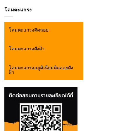
โคมตะแกรง
โคมตะแกรงติดลอย
โคมตะแกรงฝังฝ้า
โคมตะแกรงอลูมิเนียมติดลอยฝัง
ฝ้า