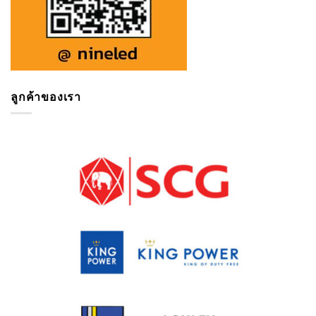
ลูกค้าของเรา