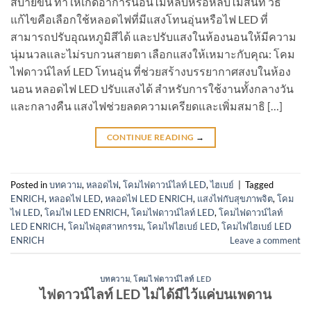
สบายขึ้น ทำให้เกิดอาการนอนไม่หลับหรือหลับไม่สนิท วิธี
แก้ไขคือเลือกใช้หลอดไฟที่มีแสงโทนอุ่นหรือไฟ LED ที่
สามารถปรับอุณหภูมิสีได้ และปรับแสงในห้องนอนให้มีความ
นุ่มนวลและไม่รบกวนสายตา เลือกแสงให้เหมาะกับคุณ: โคม
ไฟดาวน์ไลท์ LED โทนอุ่น ที่ช่วยสร้างบรรยากาศสงบในห้อง
นอน หลอดไฟ LED ปรับแสงได้ สำหรับการใช้งานทั้งกลางวัน
และกลางคืน แสงไฟช่วยลดความเครียดและเพิ่มสมาธิ […]
CONTINUE READING
→
Posted in
บทความ
,
หลอดไฟ
,
โคมไฟดาวน์ไลท์ LED
,
ไฮเบย์
|
Tagged
ENRICH
,
หลอดไฟ LED
,
หลอดไฟ LED ENRICH
,
แสงไฟกับสุขภาพจิต
,
โคม
ไฟ LED
,
โคมไฟ LED ENRICH
,
โคมไฟดาวน์ไลท์ LED
,
โคมไฟดาวน์ไลท์
LED ENRICH
,
โคมไฟอุตสาหกรรม
,
โคมไฟไฮเบย์ LED
,
โคมไฟไฮเบย์ LED
ENRICH
Leave a comment
บทความ
,
โคมไฟดาวน์ไลท์ LED
ไฟดาวน์ไลท์ LED ไม่ได้มีไว้แค่บนเพดาน