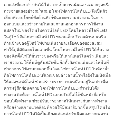
ตกแต่งที่แตกต่างกันได้ ไม่ว่าจะเป็นการเน้นแสงเฉพาะจุดหรือ
กระจายแสงอย่างสม่ำเสมอ โคมไฟดาวน์ไลท์ LED จึงเป็นตัว
เลือกที่ตอบโจทย์ทั้งด้านฟังก์ชันและความสวยงามในการ
ออกแบบแสงสว่างภายในและภายนอกอาคาร การใช้งาน
แปลกใหม่ของโคมไฟดาวน์ไลท์ LED โคมไฟดาวน์ไลท์ LED
ในตู้โชว์ ติดไฟดาวน์ไลท์ LED ขนาดเล็กบริเวณด้านบนหรือ
ด้านข้างของตู้โชว์ ไฟช่วยเน้นรายละเอียดของของสะสม
ทำให้ดูมีมิติและโดดเด่นขึ้น โคมไฟดาวน์ไลท์ LED ใต้ชั้นวาง
ของ ติดตั้งไฟใต้ชั้นวางของหรือใต้เคาน์เตอร์ในครัว เพิ่มแสง
เงาสวยงามให้พื้นที่ดูทันสมัยขึ้น อีกทั้งยังช่วยเพิ่มแสงให้พื้นที่
ทำอาหาร ใช้งานสะดวกขึ้น โคมไฟดาวน์ไลท์ LED ในห้องน้ำ
ติดไฟดาวน์ไลท์ LED บริเวณขอบอ่างอาบน้ำหรือฝังในผนังเพื่อ
ให้แสงซอฟต์ไลท์ ช่วยสร้างบรรยากาศเหมือนอยู่ในสปา เพิ่ม
ความรู้สึกผ่อนคลาย โคมไฟดาวน์ไลท์ LED สำหรับโต๊ะ
ทำงาน ติดตั้งดาวน์ไลท์ LED แบบปรับสีได้ใต้ชั้นหนังสือหรือ
ขอบโต๊ะทำงาน ช่วยปรับบรรยากาศให้เหมาะกับการทำงาน
หรือสร้างสภาพแวดล้อมที่ช่วยให้มีสมาธิมากขึ้น สรุป โคมไฟ
ดาวน์ไลท์ LED ไม่ได้เป็นเพียงแค่แหล่งกำเนิดแสงจากเพดาน