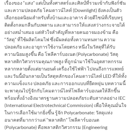
เรื่องของ “แสง” แต่เป็นทั้งศาสตร์และศิลป์ที่รวมเข้ากับฟังก์ชัน
และความปลอดภัย โคมดาวน์ไลท์ (Downlight) ยังคงเป็นตัว
เลือกยอดนิยมสำหรับทั้งบ้านและอาคาร ด้วยดีไซน์ที่เรียบหรู
ติดตั้งกลมกลืนกับเพดาน และสามารถให้แสงสว่างกระจายได้
อย่างสม่ำเสมอ แต่หัวใจสำคัญที่หลายคนอาจมองข้าม คือ
“วัสดุ” ที่ใช้ผลิตโคมไฟ ซึ่งมีผลต่อทั้งความทนทาน ความ
ปลอดภัย และอายุการใช้งานโดยตรง หนึ่งในวัสดุที่ได้รับ
ความนิยมสูงขึ้น คือ โพลีคาร์บอเนต (Polycarbonate) วัสดุ
พลาสติกวิศวกรรมคุณภาพสูง ที่ถูกนำมาใช้ในอุตสาหกรรม
หลากหลายตั้งแต่ยานยนต์ เครื่องใช้ไฟฟ้า ไปจนถึงการแพทย์
และวันนี้มันกลายเป็นวัสดุหลักของโคมดาวน์ไลท์ LED ที่ให้ทั้ง
ความแข็งแรง ปลอดภัย และการออกแบบที่ยืดหยุ่น บทความนี้
จะพาคุณไปรู้จักกับโคมดาวน์ไลท์โพลีคาร์บอเนตให้ลึกขึ้น
พร้อมทั้งอ้างอิงมาตรฐานความปลอดภัยระดับสากลอย่าง IEC
(International Electrotechnical Commission) เพื่อให้คุณมั่นใจ
ในการเลือกใช้มากยิ่งขึ้น รู้จัก Polycarbonate: วัสดุแห่ง
อนาคตที่มากกว่าแค่ “พลาสติก” โพลีคาร์บอเนต
(Polycarbonate) คือพลาสติกวิศวกรรม (Engineering