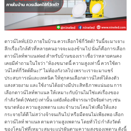
ดาวน์ไลท์LED ภายในบ้าน ควรเลือกใช้กี่วัตต์? วันนี้จะมาเจาะ
ลึกเรื่องใกล้ตัวที่หลายคนอาจจะมองข้ามไป นั่นก็คือการเลือก
ดาวน์ไลท์พาแนลled สำหรับบ้านของเรา เชื่อว่าหลายคนคง
เคยมีคำถามในใจว่า “ห้องขนาดนี้ ความสูงเท่านี้ ควรใช้ดา
วน์ไลท์กี่วัตต์ดีนะ?” ไม่ต้องกังวลไป เพราะเราจะมาแชร์
ประสบการณ์และเทคนิค ให้ทุกคนเลือกดาวน์ไลท์ได้ลงตัว
แสงสวยงาม และใช้งานได้อย่างมีประสิทธิภาพแน่นอน การ
เลือกดาวน์ไลท์พาแนล ให้เหมาะกับบ้านไม่ใช่แค่เรื่องของ
กำลังวัตต์ (Watt) เท่านั้น แต่ยังต้องพิจารณาปัจจัยต่างๆ เช่น
ขนาดห้อง ความสูงเพดาน และจำนวนโคมไฟ เพื่อให้แสง
กระจายได้ดี ไม่สว่างจ้าจนเกินไป หรือมืดจนไม่เพียงพอ เลือก
ดาวน์ไลท์ พาแนล ตามความสูงเพดาน โดยทั่วไป กำลังวัตต์
ของโคมไฟที่เหมาะสมจะแปรผันตามความสูงของเพดาน ดังนี้