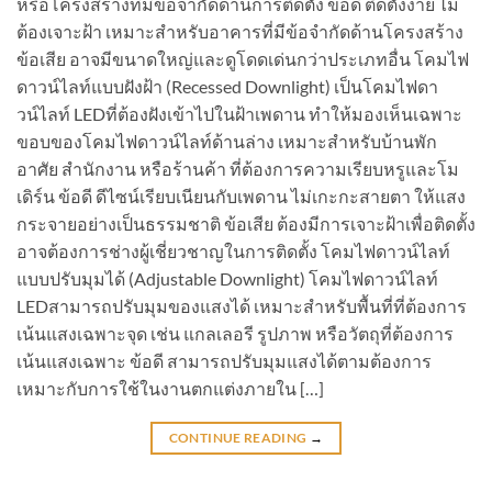
หรือโครงสร้างที่มีข้อจำกัดด้านการติดตั้ง ข้อดี ติดตั้งง่าย ไม่
ต้องเจาะฝ้า เหมาะสำหรับอาคารที่มีข้อจำกัดด้านโครงสร้าง
ข้อเสีย อาจมีขนาดใหญ่และดูโดดเด่นกว่าประเภทอื่น โคมไฟ
ดาวน์ไลท์แบบฝังฝ้า (Recessed Downlight) เป็นโคมไฟดา
วน์ไลท์ LEDที่ต้องฝังเข้าไปในฝ้าเพดาน ทำให้มองเห็นเฉพาะ
ขอบของโคมไฟดาวน์ไลท์ด้านล่าง เหมาะสำหรับบ้านพัก
อาศัย สำนักงาน หรือร้านค้า ที่ต้องการความเรียบหรูและโม
เดิร์น ข้อดี ดีไซน์เรียบเนียนกับเพดาน ไม่เกะกะสายตา ให้แสง
กระจายอย่างเป็นธรรมชาติ ข้อเสีย ต้องมีการเจาะฝ้าเพื่อติดตั้ง
อาจต้องการช่างผู้เชี่ยวชาญในการติดตั้ง โคมไฟดาวน์ไลท์
แบบปรับมุมได้ (Adjustable Downlight) โคมไฟดาวน์ไลท์
LEDสามารถปรับมุมของแสงได้ เหมาะสำหรับพื้นที่ที่ต้องการ
เน้นแสงเฉพาะจุด เช่น แกลเลอรี รูปภาพ หรือวัตถุที่ต้องการ
เน้นแสงเฉพาะ ข้อดี สามารถปรับมุมแสงได้ตามต้องการ
เหมาะกับการใช้ในงานตกแต่งภายใน […]
CONTINUE READING
→