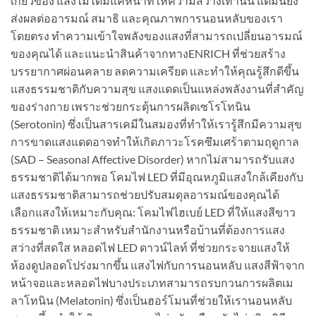
เกี่ยวข้อง แสงไม่ได้มีแค่หน้าที่ให้ความสว่างเท่านั้น แต่มันยัง
ส่งผลต่ออารมณ์ สมาธิ และคุณภาพการนอนหลับของเรา
โดยตรง ทำความเข้าใจพลังของแสงที่สามารถเปลี่ยนอารมณ์
ของคุณได้ และแนะนำสินค้าจากทางENRICH ที่ช่วยสร้าง
บรรยากาศผ่อนคลาย ลดความเครียด และทำให้คุณรู้สึกดีขึ้น
แสงธรรมชาติกับความสุข แสงแดดเป็นแหล่งพลังงานที่สำคัญ
ของร่างกาย เพราะช่วยกระตุ้นการผลิตเซโรโทนิน
(Serotonin) ซึ่งเป็นสารเคมีในสมองที่ทำให้เรารู้สึกมีความสุข
การขาดแสงแดดอาจทำให้เกิดภาวะโรคซึมเศร้าตามฤดูกาล
(SAD – Seasonal Affective Disorder) หากไม่สามารถรับแสง
ธรรมชาติได้มากพอ โคมไฟ LED ที่มีอุณหภูมิแสงใกล้เคียงกับ
แสงธรรมชาติสามารถช่วยปรับสมดุลอารมณ์ของคุณได้
เลือกแสงให้เหมาะกับคุณ: โคมไฟไฮเบย์ LED ที่ให้แสงสีขาว
ธรรมชาติ เหมาะสำหรับสำนักงานหรือบ้านที่ต้องการแสง
สว่างที่สดใส หลอดไฟ LED ดาวน์ไลท์ ที่ช่วยกระจายแสงให้
ห้องดูปลอดโปร่งมากขึ้น แสงไฟกับการนอนหลับ แสงสีฟ้าจาก
หน้าจอและหลอดไฟบางประเภทสามารถรบกวนการผลิตเม
ลาโทนิน (Melatonin) ซึ่งเป็นฮอร์โมนที่ช่วยให้เรานอนหลับ