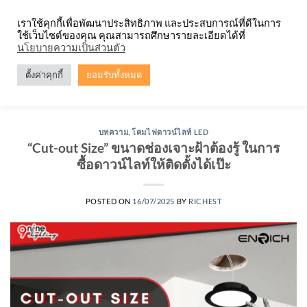
Skip
จำหน่ายโคมตะแกรง ทุกรูปแบบ
เราใช้คุกกี้เพื่อพัฒนาประสิทธิภาพ และประสบการณ์ที่ดีในการ
to
ใช้เว็บไซต์ของคุณ คุณสามารถศึกษารายละเอียดได้ที่
content
0
นโยบายความเป็นส่วนตัว
ตั้งค่าคุกกี้
ยอมรับทั้งหมด
CATEGORY ARCHIVES:
โคมไฟดาวน์ไลท์ LED
บทความ
,
โคมไฟดาวน์ไลท์ LED
“Cut-out Size” ขนาดช่องเจาะฝ้าต้องรู้ ในการ
ซื้อดาวน์ไลท์ให้ติดตั้งได้เป๊ะ
POSTED ON
16/07/2025
BY
RICHEST