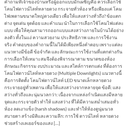
คำถามที่เจ้าของบ้านหรือผู้ออกแบบมักเผชิญคือ ควรเลือกใช้
โคมไฟดาวน์ไลท์หลายดวง กระจายทั่วห้อง หรือเพียงแค่ โคม
ไฟเพดานขนาดใหญ่ดวงเดียว เพื่อให้แสงสว่างทั่วถึง? ข้อแตก
ต่าง จุดเด่น จุดด้อย และคำแนะนำในการเลือกใช้โคมไฟแต่ละ
แบบ เพื่อให้คุณสามารถออกแบบแสงสว่างภายในบ้านได้อย่าง
ลงตัว ทั้งในแง่ ความสวยงาม ประสิทธิภาพ และการใช้งาน
จริง คำตอบของคำถามนี้ไม่ได้มีเพียงหนึ่งคำตอบ เพราะแต่ละ
แนวทางมีข้อดี ข้อจำกัด และลักษณะการใช้งานที่แตกต่างกัน
การเลือกให้เหมาะสมจึงต้องพิจารณาตาม ขนาดของห้อง
ลักษณะกิจกรรม งบประมาณ และสไตล์การตกแต่ง ที่ต้องการ
โคมไฟดาวน์ไลท์หลายดวง (Multiple Downlights) แนวทางนี้
คือการติดตั้ง โคมไฟดาวน์ไลท์ LED ขนาดเล็กหลายดวง
กระจายอยู่ทั่วเพดาน เพื่อให้แสงสว่างจากหลายจุด ข้อดี: แสง
สว่างทั่วถึงและนุ่มนวลกว่า: เนื่องจากแหล่งกำเนิดแสงมีหลาย
จุดและกระจายตัว ทำให้ แสงสว่าง ที่ได้มีความสม่ำเสมอทั่ว
ห้อง ลดเงาแข็ง (harsh shadows) และทำให้ห้องดูนุ่มนวล
สบายตา สร้างมิติและความลึก: การใช้ ดาวน์ไลท์ หลายดวง
ช่วยสร้างเลเยอร์ของแสง […]