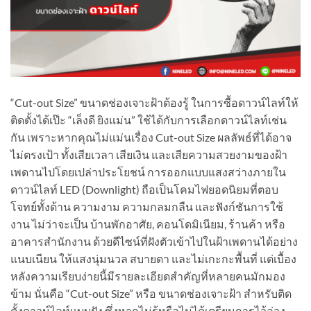
“Cut-out Size” ขนาดช่องเจาะฝ้าต้องรู้ ในการซื้อดาวน์ไลท์ให้
ติดตั้งได้เป๊ะ “เล็งดี ยิงแม่น” ใช้ได้กับการเลือกดาวน์ไลท์เช่น
กัน เพราะหากคุณไม่แม่นเรื่อง Cut-out Size ผลลัพธ์ที่ได้อาจ
ไม่ตรงเป้า ทั้งเสียเวลา เสียเงิน และเสียความสวยงามของฝ้า
เพดานไปโดยเปล่าประโยชน์ การออกแบบแสงสว่างภายใน
ดาวน์ไลท์ LED (Downlight) ถือเป็นโคมไฟยอดนิยมที่ตอบ
โจทย์ทั้งด้าน ความงาม ความกลมกลืน และฟังก์ชันการใช้
งาน ไม่ว่าจะเป็น บ้านพักอาศัย, คอนโดมิเนียม, ร้านค้า หรือ
อาคารสำนักงาน ด้วยดีไซน์ที่ฝังตัวเข้าไปในฝ้าเพดานได้อย่าง
แนบเนียน ให้แสงนุ่มนวล สบายตา และไม่เกะกะพื้นที่ แต่เบื้อง
หลังความเรียบง่ายนี้มีรายละเอียดสำคัญที่หลายคนมักมอง
ข้าม นั่นคือ “Cut-out Size” หรือ ขนาดช่องเจาะฝ้า สำหรับติด
ตั้งดาวน์ไลท์แบบฝัง ซึ่งหากไม่รู้หรือไม่ได้เตรียมการไว้ล่วง