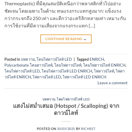
Thermoplastic) ที่มีคุณสมบัติเหนือกว่าพลาสติกทั่วไปอย่าง
ชัดเจน โดยเฉพาะในด้าน: ทนแรงกระแทกสูงมาก: แข็งแรง
กว่ากระจกถึง 250 เท่า และดีกว่าอะคริลิกหลายเท่า เหมาะกับ
การใช้งานที่มีความเสี่ยงจากแรงกระแทก […]
CONTINUE READING
→
Posted in
บทความ
,
โคมไฟดาวน์ไลท์ LED
|
Tagged
ENRICH
,
Polycarbonate โคมดาวน์ไลท์
,
โคมไฟดาวน์ไลท์
,
โคมไฟดาวน์ไลท์ ENRICH
,
โคมไฟดาวน์ไลท์ LED
,
โคมไฟดาวน์ไลท์ LED ENRICH
,
ไฟดาวน์ไลท์
,
ไฟดา
วน์ไลท์ ENRICH
,
ไฟดาวน์ไลท์ LED
,
ไฟดาวน์ไลท์ LED ENRICH
Leave a comment
บทความ
,
โคมไฟดาวน์ไลท์ LED
แสงไม่สม่ำเสมอ (Hotspot / Scalloping) จาก
ดาวน์ไลท์
POSTED ON
30/05/2025
BY
RICHEST