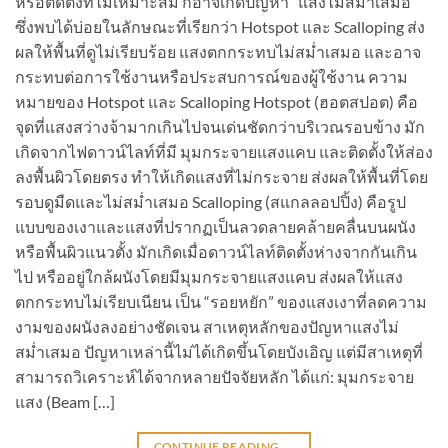
หรือติดตั้งที่ไม่เหมาะสม ก็อาจเกิดปัญหา “แสงไม่สม่ำเสมอ”
ซึ่งพบได้บ่อยในลักษณะที่เรียกว่า Hotspot และ Scalloping ส่ง
ผลให้พื้นที่ดูไม่เรียบร้อย แสงตกกระทบไม่สม่ำเสมอ และอาจ
กระทบต่อการใช้งานหรือประสบการณ์ของผู้ใช้งาน ความ
หมายของ Hotspot และ Scalloping Hotspot (ฮอตสปอต) คือ
จุดที่แสงสว่างจ้ามากเกินไปจนเด่นชัดกว่าบริเวณรอบข้าง มัก
เกิดจากไฟดาวน์ไลท์ที่มี มุมกระจายแสงแคบ และติดตั้งให้ส่อง
ลงพื้นผิวโดยตรง ทำให้เกิดแสงที่ไม่กระจาย ส่งผลให้พื้นที่โดย
รอบดูมืดและไม่สม่ำเสมอ Scalloping (สแกลลอปปิ้ง) คือรูป
แบบของเงาและแสงที่ปรากฏเป็นลวดลายคล้ายคลื่นบนผนัง
หรือพื้นผิวแนวตั้ง มักเกิดเมื่อดาวน์ไลท์ติดตั้งห่างจากกันเกิน
ไป หรืออยู่ใกล้ผนังโดยมีมุมกระจายแสงแคบ ส่งผลให้แสง
ตกกระทบไม่เรียบเนียน เป็น “รอยหยัก” ของแสงเงาที่ลดความ
งามของผนังลงอย่างชัดเจน สาเหตุหลักของปัญหาแสงไม่
สม่ำเสมอ ปัญหาเหล่านี้ไม่ได้เกิดขึ้นโดยบังเอิญ แต่มีสาเหตุที่
สามารถวิเคราะห์ได้จากหลายปัจจัยหลัก ได้แก่: มุมกระจาย
แสง (Beam […]
CONTINUE READING
→