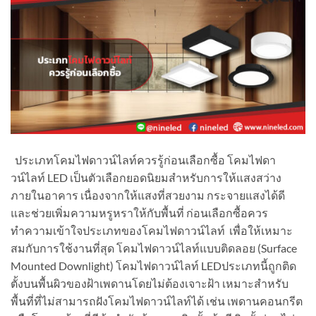
ประเภทโคมไฟดาวน์ไลท์ควรรู้ก่อนเลือกซื้อ โคมไฟดา
วน์ไลท์ LED เป็นตัวเลือกยอดนิยมสำหรับการให้แสงสว่าง
ภายในอาคาร เนื่องจากให้แสงที่สวยงาม กระจายแสงได้ดี
และช่วยเพิ่มความหรูหราให้กับพื้นที่ ก่อนเลือกซื้อควร
ทำความเข้าใจประเภทของโคมไฟดาวน์ไลท์ เพื่อให้เหมาะ
สมกับการใช้งานที่สุด โคมไฟดาวน์ไลท์แบบติดลอย (Surface
Mounted Downlight) โคมไฟดาวน์ไลท์ LEDประเภทนี้ถูกติด
ตั้งบนพื้นผิวของฝ้าเพดานโดยไม่ต้องเจาะฝ้า เหมาะสำหรับ
พื้นที่ที่ไม่สามารถฝังโคมไฟดาวน์ไลท์ได้ เช่น เพดานคอนกรีต