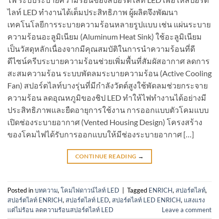
ไลท์ LED ทำงานได้เต็มประสิทธิภาพ ผู้ผลิตจึงพัฒนา
เทคโนโลยีการระบายความร้อนหลายรูปแบบ เช่น แผ่นระบาย
ความร้อนอะลูมิเนียม (Aluminum Heat Sink) ใช้อะลูมิเนียม
เป็นวัสดุหลักเนื่องจากมีคุณสมบัติในการนำความร้อนที่ดี
ดีไซน์ครีบระบายความร้อนช่วยเพิ่มพื้นที่สัมผัสอากาศ ลดการ
สะสมความร้อน ระบบพัดลมระบายความร้อน (Active Cooling
Fan) สปอร์ตไลท์บางรุ่นที่มีกำลังวัตต์สูงใช้พัดลมช่วยกระจาย
ความร้อน ลดอุณหภูมิของชิป LED ทำให้ไฟทำงานได้อย่างมี
ประสิทธิภาพและยืดอายุการใช้งาน การออกแบบตัวโคมแบบ
เปิดช่องระบายอากาศ (Vented Housing Design) โครงสร้าง
ของโคมไฟได้รับการออกแบบให้มีช่องระบายอากาศ […]
CONTINUE READING
→
Posted in
บทความ
,
โคมไฟดาวน์ไลท์ LED
|
Tagged
ENRICH
,
สปอร์ตไลท์
,
สปอร์ตไลท์ ENRICH
,
สปอร์ตไลท์ LED
,
สปอร์ตไลท์ LED ENRICH
,
แสงแรง
แต่ไม่ร้อน ลดความร้อนสปอร์ตไลท์ LED
Leave a comment