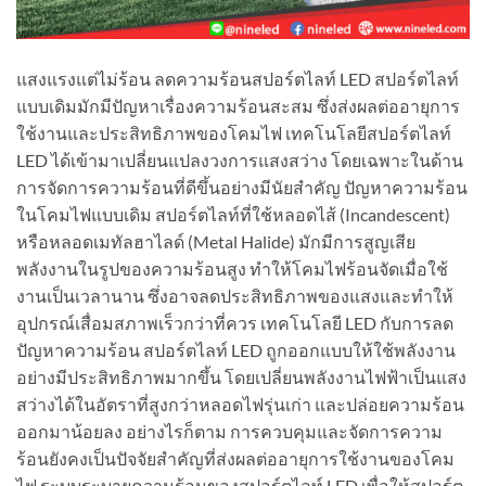
แสงแรงแต่ไม่ร้อน ลดความร้อนสปอร์ตไลท์ LED สปอร์ตไลท์
แบบเดิมมักมีปัญหาเรื่องความร้อนสะสม ซึ่งส่งผลต่ออายุการ
ใช้งานและประสิทธิภาพของโคมไฟ เทคโนโลยีสปอร์ตไลท์
LED ได้เข้ามาเปลี่ยนแปลงวงการแสงสว่าง โดยเฉพาะในด้าน
การจัดการความร้อนที่ดีขึ้นอย่างมีนัยสำคัญ ปัญหาความร้อน
ในโคมไฟแบบเดิม สปอร์ตไลท์ที่ใช้หลอดไส้ (Incandescent)
หรือหลอดเมทัลฮาไลด์ (Metal Halide) มักมีการสูญเสีย
พลังงานในรูปของความร้อนสูง ทำให้โคมไฟร้อนจัดเมื่อใช้
งานเป็นเวลานาน ซึ่งอาจลดประสิทธิภาพของแสงและทำให้
อุปกรณ์เสื่อมสภาพเร็วกว่าที่ควร เทคโนโลยี LED กับการลด
ปัญหาความร้อน สปอร์ตไลท์ LED ถูกออกแบบให้ใช้พลังงาน
อย่างมีประสิทธิภาพมากขึ้น โดยเปลี่ยนพลังงานไฟฟ้าเป็นแสง
สว่างได้ในอัตราที่สูงกว่าหลอดไฟรุ่นเก่า และปล่อยความร้อน
ออกมาน้อยลง อย่างไรก็ตาม การควบคุมและจัดการความ
ร้อนยังคงเป็นปัจจัยสำคัญที่ส่งผลต่ออายุการใช้งานของโคม
ไฟ ระบบระบายความร้อนของสปอร์ตไลท์ LED เพื่อให้สปอร์ต