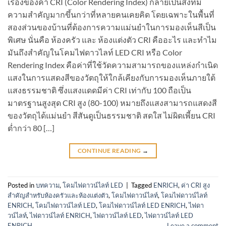
เรื่องของค่า CRI (Color Rendering Index) กลายเป็นสิ่งที่มี
ความสำคัญมากขึ้นกว่าที่หลายคนเคยคิด โดยเฉพาะในพื้นที่
สองส่วนของบ้านที่ต้องการความแม่นยำในการมองเห็นสีเป็น
พิเศษ นั่นคือ ห้องครัว และ ห้องแต่งตัว CRI คืออะไร และทำไม
มันถึงสำคัญในโคมไฟดาวไลท์ LED CRI หรือ Color
Rendering Index คือค่าที่ใช้วัดความสามารถของแหล่งกำเนิด
แสงในการแสดงสีของวัตถุให้ใกล้เคียงกับการมองเห็นภายใต้
แสงธรรมชาติ ซึ่งแสงแดดมีค่า CRI เท่ากับ 100 ถือเป็น
มาตรฐานสูงสุด CRI สูง (80-100) หมายถึงแสงสามารถแสดงสี
ของวัตถุได้แม่นยำ สีสันดูเป็นธรรมชาติ สดใส ไม่ผิดเพี้ยน CRI
ต่ำกว่า 80 […]
CONTINUE READING
→
Posted in
บทความ
,
โคมไฟดาวน์ไลท์ LED
|
Tagged
ENRICH
,
ค่า CRI สูง
สำคัญสำหรับห้องครัวและห้องแต่งตัว
,
โคมไฟดาวน์ไลท์
,
โคมไฟดาวน์ไลท์
ENRICH
,
โคมไฟดาวน์ไลท์ LED
,
โคมไฟดาวน์ไลท์ LED ENRICH
,
ไฟดา
วน์ไลท์
,
ไฟดาวน์ไลท์ ENRICH
,
ไฟดาวน์ไลท์ LED
,
ไฟดาวน์ไลท์ LED
ENRICH
Leave a comment