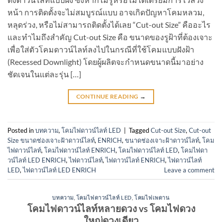
หน้า การติดตั้งจะไม่สมบูรณ์แบบ อาจเกิดปัญหาโคมหลวม,
หลุดร่วง, หรือไม่สามารถติดตั้งได้เลย “Cut-out Size” คืออะไร
และทำไมถึงสำคัญ Cut-out Size คือ ขนาดของรูฝ้าที่ต้องเจาะ
เพื่อใส่ตัวโคมดาวน์ไลท์ลงไปในกรณีที่ใช้โคมแบบฝังฝ้า
(Recessed Downlight) โดยผู้ผลิตจะกำหนดขนาดนี้มาอย่าง
ชัดเจนในแต่ละรุ่น […]
CONTINUE READING
→
Posted in
บทความ
,
โคมไฟดาวน์ไลท์ LED
|
Tagged
Cut-out Size
,
Cut-out
Size ขนาดช่องเจาะฝ้าดาวน์ไลท์
,
ENRICH
,
ขนาดช่องเจาะฝ้าดาวน์ไลท์
,
โคม
ไฟดาวน์ไลท์
,
โคมไฟดาวน์ไลท์ ENRICH
,
โคมไฟดาวน์ไลท์ LED
,
โคมไฟดา
วน์ไลท์ LED ENRICH
,
ไฟดาวน์ไลท์
,
ไฟดาวน์ไลท์ ENRICH
,
ไฟดาวน์ไลท์
LED
,
ไฟดาวน์ไลท์ LED ENRICH
Leave a comment
บทความ
,
โคมไฟดาวน์ไลท์ LED
,
โคมไฟเพดาน
โคมไฟดาวน์ไลท์หลายดวง vs โคมไฟดวง
ใหญ่ดวงเดียว