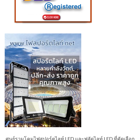
ศูนย์รวมโคมไฟสปอร์ตไลท์ LED และฟลัดไลท์ LED ที่คัดเลือก