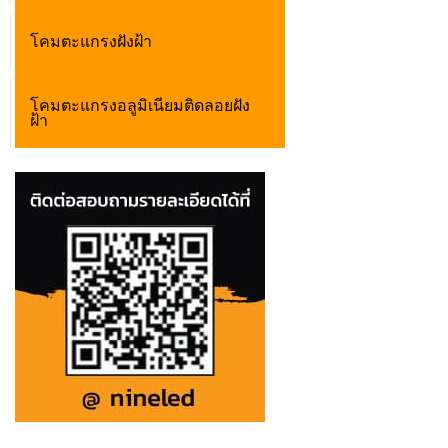
โคมตะแกรงฝังฝ้า
โคมตะแกรงอลูมิเนียมติดลอยฝัง
ฝ้า