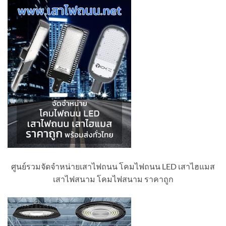
ศูนย์รวมจัดจำหน่ายเสาไฟถนน โคมไฟถนน LED เสาไฮแมส
เสาไฟสนาม โคมไฟสนาม ราคาถูก