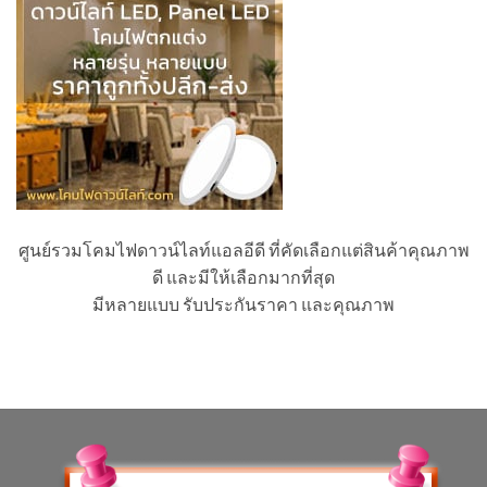
ศูนย์รวมโคมไฟดาวน์ไลท์แอลอีดี ที่คัดเลือกแต่สินค้าคุณภาพ
ดี และมีให้เลือกมากที่สุด
มีหลายแบบ รับประกันราคา และคุณภาพ