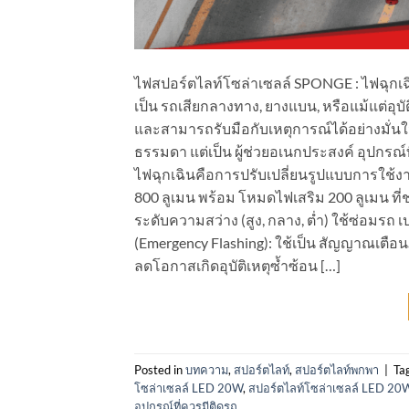
ไฟสปอร์ตไลท์โซล่าเซลล์ SPONGE : ไฟฉุกเฉิน
เป็น รถเสียกลางทาง, ยางแบน, หรือแม้แต่อุบั
และสามารถรับมือกับเหตุการณ์ได้อย่างมั่น
ธรรมดา แต่เป็น ผู้ช่วยอเนกประสงค์ อุปกร
ไฟฉุกเฉินคือการปรับเปลี่ยนรูปแบบการใช้ง
800 ลูเมน พร้อม โหมดไฟเสริม 200 ลูเมน ที่
ระดับความสว่าง (สูง, กลาง, ต่ำ) ใช้ซ่อมร
(Emergency Flashing): ใช้เป็น สัญญาณเตือนภ
ลดโอกาสเกิดอุบัติเหตุซ้ำซ้อน […]
Posted in
บทความ
,
สปอร์ตไลท์
,
สปอร์ตไลท์พกพา
|
Ta
โซล่าเซลล์ LED 20W
,
สปอร์ตไลท์โซล่าเซลล์ LED 2
อุปกรณ์ที่ควรมีติดรถ