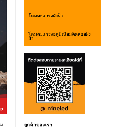
โคมตะแกรงฝังฝ้า
โคมตะแกรงอลูมิเนียมติดลอยฝัง
ฝ้า
าม
ลูกค้าของเรา