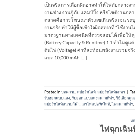
เป็นจริง การเลือกผิดอาจทำให้ไฟดับกลางงาน
งานช่าง งานกู้ภัย แคมป์ปิ้ง หรือไซต์งานกล
ตลาดคือการโฆษณาตัวเลขเกินจริง เช่น ระบุว
งานจริง ทำให้ผู้ซื้อเข้าใจผิดสเปกที่ “ใช้
มาตรฐานทางเทคนิคที่ตรวจสอบได้ เพื่อให้ค
(Battery Capacity & Runtime) 1.1 ทำไมดูแค่ 
ดันไฟ (Voltage) ค่าที่สะท้อนพลังงานรวมจริง
แบต 10,000 mAh […]
Posted in
บทความ
,
สปอร์ตไลท์
,
สปอร์ตไลท์พกพา
|
Ta
รับออกแบบแสง
,
รับออกแบบแสงสนามกีฬา
,
วิธีเลือกดู
สปอร์ตไลท์สนามกีฬา
,
เสาไฟสปอร์ตไลท์
,
ไฟสนามกีฬา
,
บท
ไฟฉุกเฉินท