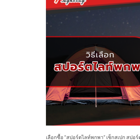
เลือกซื้อ “สปอร์ตไลท์พกพา” เช็กสเปก สปอร