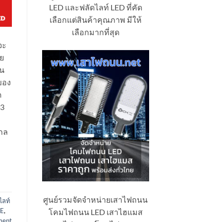
LED และฟลัดไลท์ LED ที่คัด
เลือกแต่สินค้าคุณภาพ มีให้
เลือกมากที่สุด
จะ
ัย
ิน
ของ
ด
 3
บ
ไกล
ศูนย์รวมจัดจำหน่ายเสาไฟถนน
ไลท์
GE
,
โคมไฟถนน LED เสาไฮแมส
ment