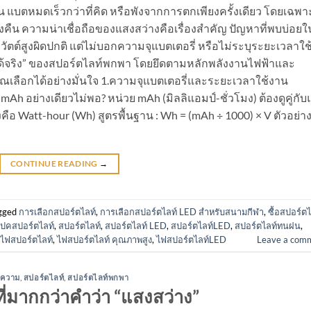
 แบตหมดเร็วกว่าที่คิด หรือพังจากการตกเพียงครั้งเดียว โดยเฉพา
างคืน ความน่าเชื่อถือของแสงสว่างคือเรื่องสำคัญ ปัญหาที่พบบ่อยใ
ัตต์สูงผิดปกติ แต่ไม่บอกความจุแบตเตอรี่ หรือไม่ระบุระยะเวลาใช
งานได้จริง” ของสปอร์ตไลท์พกพา โดยยึดตามหลักพลังงานไฟฟ้าและ
ุณเลือกได้อย่างมั่นใจ 1.ความจุแบตเตอรี่และระยะเวลาใช้งาน
mAh อย่างเดียวไม่พอ? หน่วย mAh (มิลลิแอมป์-ชั่วโมง) ต้องดูคู่กับ
คือ Watt-hour (Wh) สูตรพื้นฐาน : Wh = (mAh ÷ 1000) × V ตัวอย่าง
CONTINUE READING
→
gged
การเลือกสปอร์ตไลท์
,
การเลือกสปอร์ตไลท์ LED สำหรับสนามกีฬา
,
ซื้อสปอร์ตไ
สเปคสปอร์ตไลท์
,
สปอร์ตไลท์
,
สปอร์ตไลท์ LED
,
สปอร์ตไลท์LED
,
สปอร์ตไลท์ทนฝน
,
ไฟสปอร์ตไลท์
,
ไฟสปอร์ตไลท์ คุณภาพสูง
,
ไฟสปอร์ตไลท์LED
Leave a com
ความ
,
สปอร์ตไลท์
,
สปอร์ตไลท์พกพา
ี่มากกว่าคำว่า “แสงสว่าง”