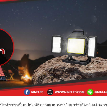
์ตไลท์พกพาเป็นอุปกรณ์ที่หลายคนมองว่า “แค่สว่างก็พอ” แต่ในคว