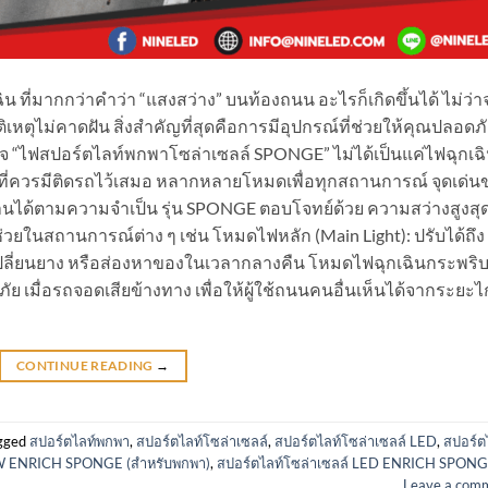
 ที่มากกว่าคำว่า “แสงสว่าง” บนท้องถนน อะไรก็เกิดขึ้นได้ ไม่ว่า
ติเหตุไม่คาดฝัน สิ่งสำคัญที่สุดคือการมีอุปกรณ์ที่ช่วยให้คุณปลอดภ
ใจ “ไฟสปอร์ตไลท์พกพาโซล่าเซลล์ SPONGE” ไม่ได้เป็นแค่ไฟฉุกเฉ
ณ์ที่ควรมีติดรถไว้เสมอ หลากหลายโหมดเพื่อทุกสถานการณ์ จุดเด่น
านได้ตามความจำเป็น รุ่น SPONGE ตอบโจทย์ด้วย ความสว่างสูงสุ
ช่วยในสถานการณ์ต่าง ๆ เช่น โหมดไฟหลัก (Main Light): ปรับได้ถึง
ถ เปลี่ยนยาง หรือส่องหาของในเวลากลางคืน โหมดไฟฉุกเฉินกระพริ
ัย เมื่อรถจอดเสียข้างทาง เพื่อให้ผู้ใช้ถนนคนอื่นเห็นได้จากระยะ
CONTINUE READING
→
gged
สปอร์ตไลท์พกพา
,
สปอร์ตไลท์โซล่าเซลล์
,
สปอร์ตไลท์โซล่าเซลล์ LED
,
สปอร์ต
0W ENRICH SPONGE (สำหรับพกพา)
,
สปอร์ตไลท์โซล่าเซลล์ LED ENRICH SPON
Leave a com