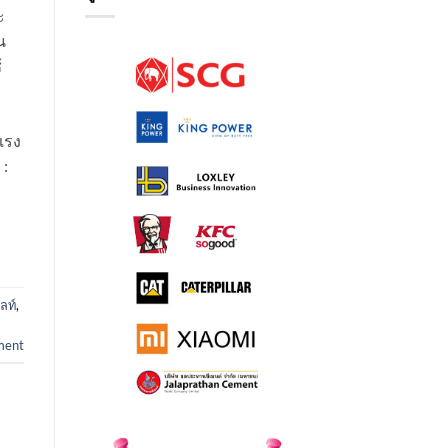
ะ
น
้
แรง
 :
ลท์
,
ment