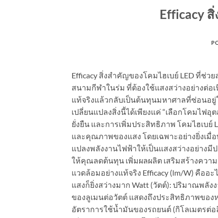
Efficacy 
P
Efficacy สิ่งสำคัญของโคมไฮเบย์ LED ที่ช่
สนามกีฬาในร่ม ที่ต้องใช้แสงสว่างอย่างต่อเ
แท้จริงแล้วกลับเป็นต้นทุนมหาศาลที่ซ่อนอย
เปลี่ยนแปลงสิ่งนี้ได้เพียงแค่ “เลือกโคมไ
ยั่งยืน และการเพิ่มประสิทธิภาพ โคมไฮเบย์
และคุณภาพของแสง โดยเฉพาะอย่างยิ่งเมื่อพูดถ
แปลงพลังงานไฟฟ้าให้เป็นแสงสว่างอย่างมีปร
ให้คุณลดต้นทุน เพิ่มผลผลิต เสริมสร้างควา
แวดล้อมอย่างแท้จริง Efficacy (lm/W) คืออ
แสงก็ยิ่งสว่างมาก Watt (วัตต์): ปริมาณพลังง
ของลูเมนต่อวัตต์ แสดงถึงประสิทธิภาพของห
อัตราการใช้น้ำมันของรถยนต์ (กิโลเมตรต่อลิต