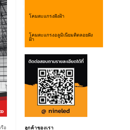
โคมตะแกรงฝังฝ้า
โคมตะแกรงอลูมิเนียมติดลอยฝัง
ฝ้า
รือ
ลูกค้าของเรา