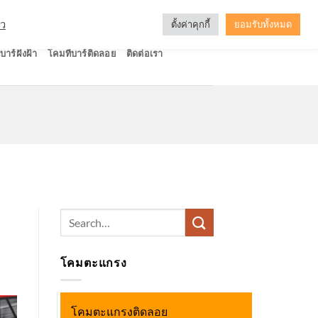
ัว
ตั้งค่าคุกกี้
ยอมรับทั้งหมด
บาร์ฝังฝ้า
โคมทีบาร์ติดลอย
ติดต่อเรา
Search
for:
โคมตะแกรง
โคมตะแกรงติดลอย