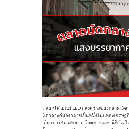
หลอดไฟไฮเบย์ LED แสงสว่างของตลาดนัดกล
นัดกลางคืนจึงกลายเป็นหนึ่งในแหล่งเศรษฐกิ
เดียว การจัดแสงสว่างในตลาดเหล่านี้จึงไม่ใช่