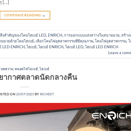
ๆ […]
CONTINUE READING
→
y สิ่งสำคัญของโคมไฮเบย์ LED
,
ENRICH
,
การออกแบบแสงสว่างในสนามมวย
,
สร้าง
มมวยด้วยโคมไฮเบย์
,
เลือกโคมไฟอุตสาหกรรมที่มีคุณภาพ
,
โคมไฟอุตสาหกรรม
,
โ
ย์ LED ENRICH
,
ไฮเบย์
,
ไฮเบย์ ENRICH
,
ไฮเบย์ LED
,
ไฮเบย์ LED ENRICH
Leave a com
บทความ
,
หลอดไฟไฮเบย์
,
ไฮเบย์
ยากาศตลาดนัดกลางคืน
OSTED ON
23/07/2025
BY
RICHEST