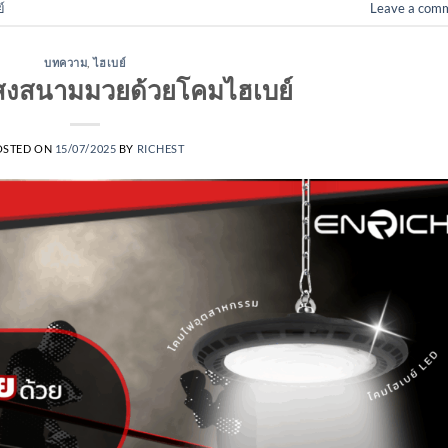
์
Leave a com
บทความ
,
ไฮเบย์
งสนามมวยด้วยโคมไฮเบย์
OSTED ON
15/07/2025
BY
RICHEST