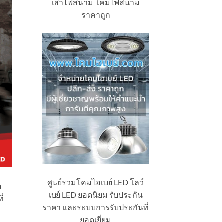
เสาไฟสนาม โคมไฟสนาม
ราคาถูก
ศูนย์รวมโคมไฮเบย์ LED โลว์
ด
เบย์ LED ยอดนิยม รับประกัน
ี่
ราคา และระบบการรับประกันที่
ยอดเยี่ยม