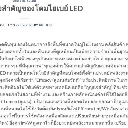
บทความ
,
ไฮเบย์
สิ่งสำคัญของโคมไฮเบย์ LED
OSTED ON
29/07/2025
BY
RICHEST
วยลดต้นทุน ลองจินตนาการถึงพื้นที่ขนาดใหญ่ในโรงงาน คลังสินค้า ห
นื่องตลอดทั้งวันและคืน แสงที่ดูเหมือนเป็นเพียงความจำเป็นพื้นฐาน
ู่ในบิลค่าไฟฟ้าของธุรกิจหลายแห่ง แต่จะเป็นอย่างไร ถ้าคุณสามาร
ฟอุตสาหกรรมที่มีคุณภาพ” ทุกองค์กรให้ความสำคัญกับความคุ้มค่า 
 LED กลายเป็นเทคโนโลยีสำคัญที่ตอบโจทย์ทั้งด้านประหยัดพลังงา
ึงค่าที่เรียกว่า “Efficacy (ลูเมนต่อวัตต์)” หรือประสิทธิภาพในกา
ะสิทธิผลไม่ใช่แค่ตัวเลขทางเทคนิค แต่คือ “กุญแจสำคัญ” ที่จะช่ว
มปลอดภัยในสถานที่ทำงาน และสร้างภาพลักษณ์องค์กรที่ใส่ใจต่อสิ่
ะไร Lumen (ลูเมน): ปริมาณแสงสว่างที่หลอดไฟปล่อยออกมา ยิ่งลูเมน
านที่หลอดไฟใช้ ยิ่งวัตต์ต่ำยิ่งประหยัดไฟ Efficacy (lm/W): อัตราส่ว
ลอดไฟในการใช้พลังงานเพื่อผลิตแสง เปรียบเทียบง่ายๆ: เหมือนกั
ร) ยิ่งค่า lm/W สูงเท่าไร ก็ยิ่งประหยัดพลังงานมากเท่านั้น เปรียบ