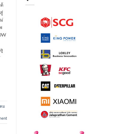
ด้
ู่
ม่
าพ
00W
ลู
ร
คม
ment