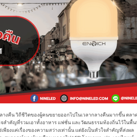
างคืน วิถีชีวิตของผู้คนขยายออกไปในเวลากลางคืนมากขึ้น ตลา
จสำคัญที่รวมเอาทั้งอาหาร แฟชั่น และวัฒนธรรมท้องถิ่นไว้ในพื้นท
เพียงแค่เรื่องของความสว่างเท่านั้น แต่ยังเป็นหัวใจสำคัญที่ส่งผล