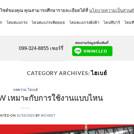
ว็บไซต์ของคุณ คุณสามารถศึกษารายละเอียดได้ที่
นโยบายความเป็นส่วนต
ก
โคมตะแกรง
โคมตะแกรงติดลอย
โคมตะแกรงฝังฝ้า
โคมทีบาร์
โคมที
099-324-8855 เชอร์รี่
CATEGORY ARCHIVES:
ไฮเบย์
บทความ
,
ไฮเบย์
0W เหมาะกับการใช้งานแบบไหน
OSTED ON
15/10/2025
BY
RICHEST