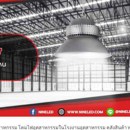
สาหกรรม โคมไฟอุตสาหกรรมในโรงงานอุตสาหกรรม คลังสินค้า ห