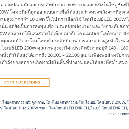
ของความปลอดภัยและประสิทธิภาพการทำงาน และหนึ่งในโซลูชันที่ไ
200W โคมชนิดนี้ถูกออกแบบมาเพื่อให้แสงสว่างทรงพลังจากที่สูงลงส
่มีความสูงมากกว่า 10 เมตรขึ้นไป การเลือกใช้ โคมไฮเบย์ LED 200W ไ
านั้น แต่ยังเป็นการลงทุนเพื่อ “ประหยัดพลังงาน” และ “ยกระดับสภ
 สามารถให้แสงสว่างได้เทียบเท่ากับโคมเมทัลฮาไลด์ขนาด 4
ลึกคุณสมบัติของโคมไฮเบย์ ประสิทธิภาพการส่องสว่างสูง หัวใจของ
 โคมไฮเบย์ LED 200W คุณภาพสูงจะมีค่าประสิทธิภาพอยู่ที่ 140 – 160 
นึ่งตัวให้แสงได้มากถึง 28,000 – 32,000 ลูเมน เพียงพอสำหรับกา
นทั่วถึงช่วยลดการเกิดเงามืดในพื้นที่ทำงาน และให้แสงที่สม่ำเสมอ
CONTINUE READING
→
คมไฟอุตสาหกรรมที่มีคุณภาพ
,
โคมไฟอุตสาหกรรม
,
โคมไฮเบย์
,
โคมไฮเบย์ 200W
,
โ
0W
,
โคมไฮเบย์ led 200W ราคา
,
โคมไฮเบย์ LED ENRICH
,
ไฮเบย์
,
ไฮเบย์ ENRICH
,
Leave a com