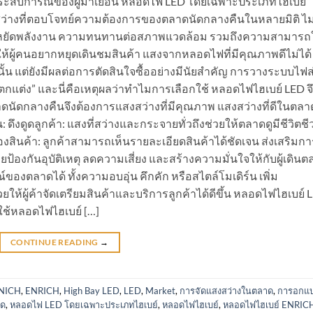
ะสบการณ์ของผู้มาเยือน หลอดไฟ LED โดยเฉพาะประเภทไฮเบย์
สว่างที่ตอบโจทย์ความต้องการของตลาดนัดกลางคืนในหลายมิติ ไม่
รประหยัดพลังงาน ความทนทานต่อสภาพแวดล้อม รวมถึงความสามารถ
้ผู้คนอยากหยุดเดินชมสินค้า แสงจากหลอดไฟที่มีคุณภาพดีไม่ได้
่านั้น แต่ยังมีผลต่อการตัดสินใจซื้ออย่างมีนัยสำคัญ การวางระบบไฟส
ตกแต่ง” และนี่คือเหตุผลว่าทำไมการเลือกใช้ หลอดไฟไฮเบย์ LED จึ
ัดกลางคืนจึงต้องการแสงสว่างที่มีคุณภาพ แสงสว่างที่ดีในตลา
งดูดลูกค้า: แสงที่สว่างและกระจายทั่วถึงช่วยให้ตลาดดูมีชีวิตชี
ของสินค้า: ลูกค้าสามารถเห็นรายละเอียดสินค้าได้ชัดเจน ส่งเสริมกา
ยป้องกันอุบัติเหตุ ลดความเสี่ยง และสร้างความมั่นใจให้กับผู้เดิน
ลาดได้ ทั้งความอบอุ่น คึกคัก หรือสไตล์โมเดิร์น เพิ่ม
ยให้ผู้ค้าจัดเตรียมสินค้าและบริการลูกค้าได้ดีขึ้น หลอดไฟไฮเบย์ 
ช้หลอดไฟไฮเบย์ […]
CONTINUE READING
→
NICH
,
ENRICH
,
High Bay LED
,
LED
,
Market
,
การจัดแสงสว่างในตลาด
,
การอกแ
าด
,
หลอดไฟ LED โดยเฉพาะประเภทไฮเบย์
,
หลอดไฟไฮเบย์
,
หลอดไฟไฮเบย์ ENRIC