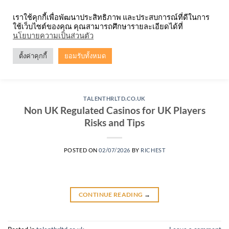
Skip
จำหน่ายโคมตะแกรง ทุกรูปแบบ
เราใช้คุกกี้เพื่อพัฒนาประสิทธิภาพ และประสบการณ์ที่ดีในการ
to
ใช้เว็บไซต์ของคุณ คุณสามารถศึกษารายละเอียดได้ที่
content
0
นโยบายความเป็นส่วนตัว
ตั้งค่าคุกกี้
ยอมรับทั้งหมด
CATEGORY ARCHIVES:
TALENTHRLTD.CO.UK
TALENTHRLTD.CO.UK
Non UK Regulated Casinos for UK Players
Risks and Tips
POSTED ON
02/07/2026
BY
RICHEST
CONTINUE READING
→