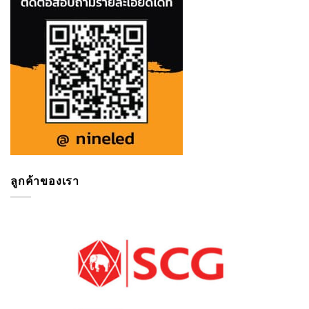
ลูกค้าของเรา