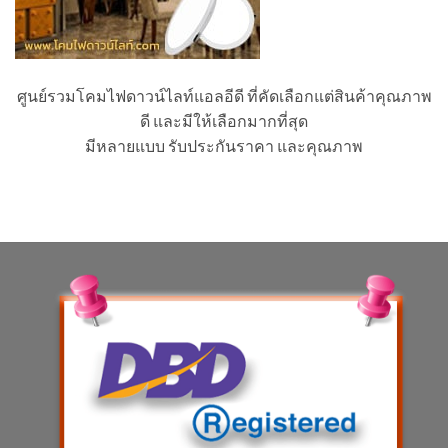
ศูนย์รวมโคมไฟดาวน์ไลท์แอลอีดี ที่คัดเลือกแต่สินค้าคุณภาพ
ดี และมีให้เลือกมากที่สุด
มีหลายแบบ รับประกันราคา และคุณภาพ