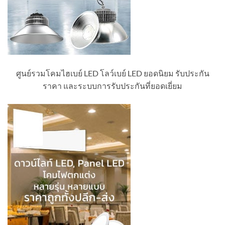
ศูนย์รวมโคมไฮเบย์ LED โลว์เบย์ LED ยอดนิยม รับประกัน
ราคา และระบบการรับประกันที่ยอดเยี่ยม