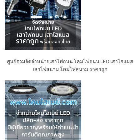
ศูนย์รวมจัดจำหน่ายเสาไฟถนน โคมไฟถนน LED เสาไฮแมส
เสาไฟสนาม โคมไฟสนาม ราคาถูก