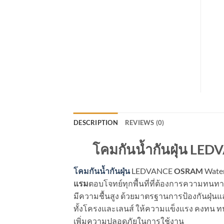
DESCRIPTION
REVIEWS (0)
โคมกันน้ำกันฝุ่น LE
โคมกันน้ำกันฝุ่น
LEDVANCE
OSRAM
Water
แรม
ตอบโจทย์ทุกพื้นที่ที่ต้องการความทนทา
มีความชื้นสูง ด้วยมาตรฐานการป้องกันฝุ่
ทั้งโครงและเลนส์ ให้ความแข็งแรง คงทน ทนต่
เพิ่มความปลอดภัยในการใช้งาน