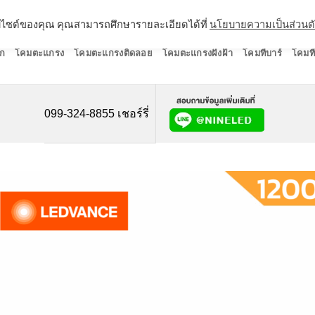
ว็บไซต์ของคุณ คุณสามารถศึกษารายละเอียดได้ที่
นโยบายความเป็นส่วนต
ก
โคมตะแกรง
โคมตะแกรงติดลอย
โคมตะแกรงฝังฝ้า
โคมทีบาร์
โคมที
099-324-8855 เชอร์รี่