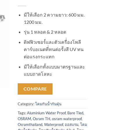
มีให้เลือก 2 ความยาว: 600 มม.
1200 มม.
รุ่น 1 หลอด & 2 หลอด
ดิฟฟิวเซอร์์และตัวเครื่่องโพลี
คาร์บอเนตที่่ทนต่อรัังสี UV ทน
ต่อแรงกระแทก
มีให้เลือกทั้งแบบมาตรฐานและ
แบบถาดโลหะ
COMPARE
Category:
โคมกันน้ำกันฝุ่น
Tags:
Aluminium Water Proof
,
Bare Tled
,
OSRAM
,
Osram TH
,
osram waterproof
,
Osramthailand
,
Waterproof
,
ออสแรม
,
โคม