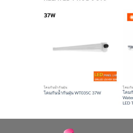
โคมกันน้ำกันฝุ่น
โคมกันน
36W Philips 1x36W
โคมก
โคมกันน้ำกันฝุ่น WT035C 37W
Wate
LED 