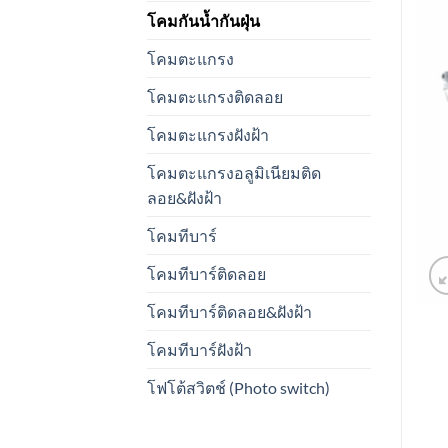
โคมกันน้ำกันฝุ่น
โคมตะแกรง
โคมตะแกรงติดลอย
โคมตะแกรงฝังฝ้า
โคมตะแกรงอลูมิเนียมติด
ลอย&ฝังฝ้า
โคมทีบาร์
โคมทีบาร์ติดลอย
โคมทีบาร์ติดลอย&ฝังฝ้า
โคมทีบาร์ฝังฝ้า
โฟโต้สวิตช์ (Photo switch)