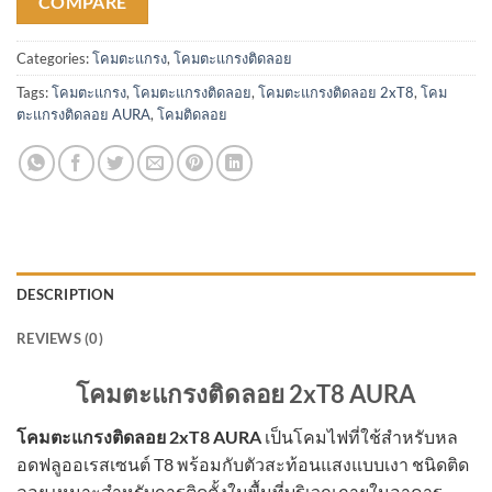
COMPARE
Categories:
โคมตะแกรง
,
โคมตะแกรงติดลอย
Tags:
โคมตะแกรง
,
โคมตะแกรงติดลอย
,
โคมตะแกรงติดลอย 2xT8
,
โคม
ตะแกรงติดลอย AURA
,
โคมติดลอย
DESCRIPTION
REVIEWS (0)
โคมตะแกรงติดลอย 2xT8 AURA
โคมตะแกรงติดลอย 2xT8 AURA
เป็นโคมไฟที่ใช้สำหรับหล
อดฟลูออเรสเซนต์ T8 พร้อมกับตัวสะท้อนแสงแบบเงา ชนิดติด
ลอย เหมาะสำหรับการติดตั้งในพื้นที่บริเวณภายในอาคาร