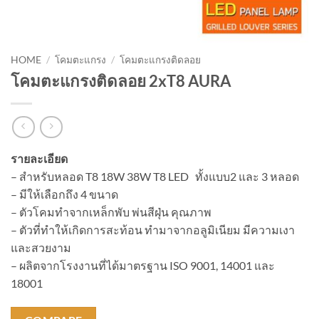
HOME
/
โคมตะแกรง
/
โคมตะแกรงติดลอย
โคมตะแกรงติดลอย 2xT8 AURA
รายละเอียด
– สำหรับหลอด T8 18W 38W T8 LED ทั้งแบบ2 และ 3 หลอด
– มีให้เลือกถึง 4 ขนาด
– ตัวโคมทำจากเหล็กพับ พ่นสีฝุ่น คุณภาพ
– ตัวที่ทำให้เกิดการสะท้อน ทำมาจากอลูมิเนียม มีความเงา
และสวยงาม
– ผลิตจากโรงงานที่ได้มาตรฐาน ISO 9001, 14001 และ
18001