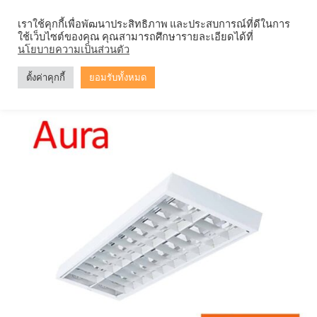
Skip
จำหน่ายโคมตะแกรง ทุกรูปแบบ
เราใช้คุกกี้เพื่อพัฒนาประสิทธิภาพ และประสบการณ์ที่ดีในการ
to
ใช้เว็บไซต์ของคุณ คุณสามารถศึกษารายละเอียดได้ที่
content
0
นโยบายความเป็นส่วนตัว
ตั้งค่าคุกกี้
ยอมรับทั้งหมด