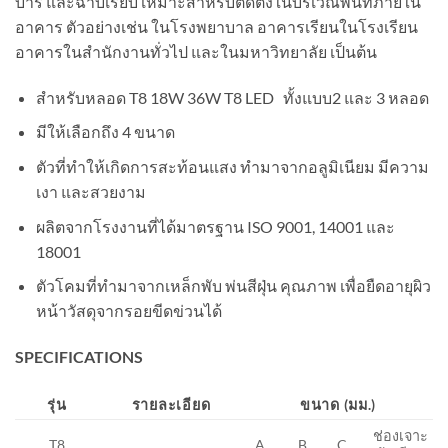
บาร์ และฉาบเรียบ เหมาะสำหรับติดตั้งในบริเวณพื้นที่ภายใน
อาคาร ตัวอย่างเช่น ในโรงพยาบาล อาคารเรียนในโรงเรียน
อาคารในสำนักงานทั่วไป และในมหาวิทยาลัย เป็นต้น
สำหรับหลอด T8 18W 36W T8 LED ทั้งแบบ2 และ 3 หลอด
มีให้เลือกถึง 4 ขนาด
ตัวที่ทำให้เกิดการสะท้อนแสง ทำมาจากอลูมิเนียม มีความ
เงา และสวยงาม
ผลิตจากโรงงานที่ได้มาตรฐาน ISO 9001, 14001 และ
18001
ตัวโคมที่ทำมาจากเหล็กพับ พ่นสีฝุ่น คุณภาพ เพื่อยืดอายุผิว
หน้าวัสดุจากรอยขีดข่วนได้
SPECIFICATIONS
รุ่น
รายละเอียด
ขนาด (มม.)
ช่องเจาะ
T8
A
B
C