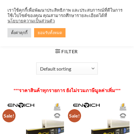
Skip
จำหน่ายโคมตะแกรง ทุกรูปแบบ
เราใช้คุกกี้เพื่อพัฒนาประสิทธิภาพ และประสบการณ์ที่ดีในการ
to
ใช้เว็บไซต์ของคุณ คุณสามารถศึกษารายละเอียดได้ที่
content
0
นโยบายความเป็นส่วนตัว
ตั้งค่าคุกกี้
ยอมรับทั้งหมด
HOME
/
หลอดไฟ LED
/
หลอดไฟ LED T5
FILTER
***ราคาสินค้าทุกรายการ ยังไม่รวมภาษีมูลค่าเพิ่ม***
Sale!
Sale!