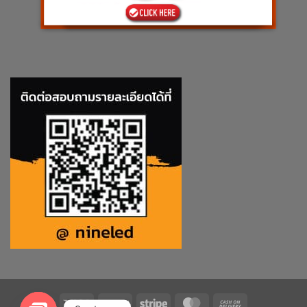
Visa
PayPal
Stripe
MasterCard
Cash