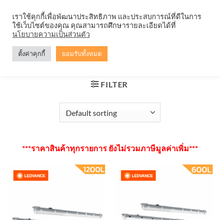
Skip
จำหน่ายโคมตะแกรง ทุกรูปแบบ
เราใช้คุกกี้เพื่อพัฒนาประสิทธิภาพ และประสบการณ์ที่ดีในการ
to
ใช้เว็บไซต์ของคุณ คุณสามารถศึกษารายละเอียดได้ที่
content
0
นโยบายความเป็นส่วนตัว
ตั้งค่าคุกกี้
ยอมรับทั้งหมด
HOME
/
โคมกันน้ำกันฝุ่น
FILTER
***ราคาสินค้าทุกรายการ ยังไม่รวมภาษีมูลค่าเพิ่ม***