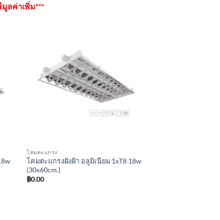
ูลค่าเพิ่ม***
โคมตะแกรง
 18w
โคมตะแกรงฝังฝ้า อลูมิเนียม 1xT8 18w
(30x60cm.)
฿
0.00