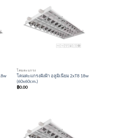
โคมตะแกรง
 18w
โคมตะแกรงฝังฝ้า อลูมิเนียม 2xT8 18w
(60x60cm.)
฿
0.00