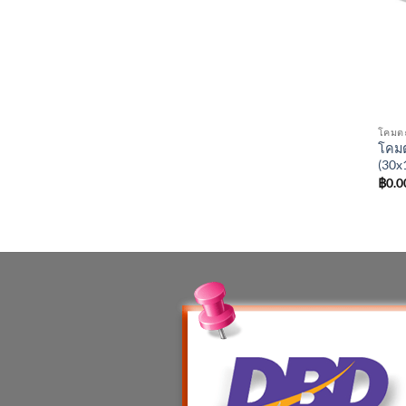
โคมต
โคมต
(30x
฿
0.0