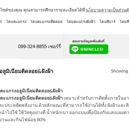
ว็บไซต์ของคุณ คุณสามารถศึกษารายละเอียดได้ที่
นโยบายความเป็นส่วนต
ก
โคมตะแกรง
โคมตะแกรงติดลอย
โคมตะแกรงฝังฝ้า
โคมทีบาร์
โคมที
099-324-8855 เชอร์รี่
Showing a
ูมิเนียมติดลอย&ฝังฝ้า
ตะแกรงอลูมิเนียมติดลอย&ฝังฝ้า
ตะแกรงอลูมิเนียมติดลอย&ฝังฝ้า
เหมาะสำหรับการติดตั้งภายในอา
ละประหยัดพลังงาน ด้วยลักษณะที่สามารถใช้งานได้ทั้ง ฝังฝ้าและ
กนำไปใช้ ใช้วัสดุอย่างดี น้ำหนักเบา ออกแบบเพื่อป้องกันแสงแยงตา
งงานและกินไฟน้อย 80%