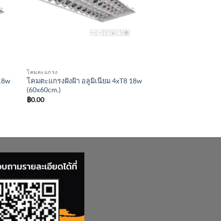
โคมตะแกรง
 18w
โคมตะแกรงฝังฝ้า อลูมิเนียม 4xT8 18w
(60x60cm.)
฿
0.00