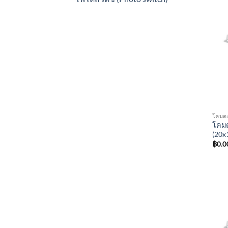
โคมต
โคมต
(20x
฿
0.0