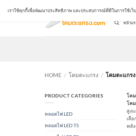
Skip
จำหน่ายโคมตะแกรง ทุกรูปแบบ
เราใช้คุกกี้เพื่อพัฒนาประสิทธิภาพ และประสบการณ์ที่ดีในการใช้เ
to
content
หน้าแร
HOME
/
โคมตะแกรง
/
โคมตะแกรงอล
PRODUCT CATEGORIES
โคม
โคม
สูงแ
หลอดไฟ LED
เลือ
หลอดไฟ LED T5
พลั