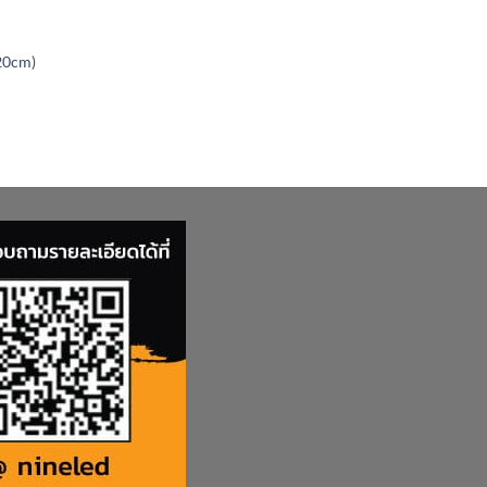
20cm)