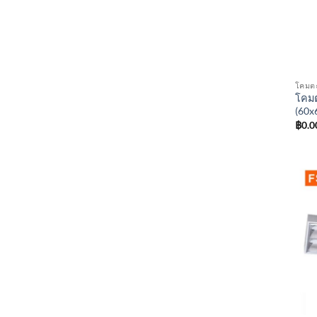
โคมต
โคมต
(60x
฿
0.0