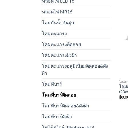
หลอดไฟ LED T8
หลอดไฟ MR16
โคมกันน้ำกันฝุ่น
โคมตะแกรง
โคมตะแกรงติดลอย
โคมตะแกรงฝังฝ้า
โคมตะแกรงอลูมิเนียมติดลอย&ฝัง
ฝ้า
โคมต
โคมทีบาร์
โคมต
(20x
โคมทีบาร์ติดลอย
฿
0.0
โคมทีบาร์ติดลอย&ฝังฝ้า
โคมทีบาร์ฝังฝ้า
โฟโต้สวิตช์ (Photo switch)