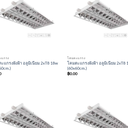
ะแกรง
โคมตะแกรง
ะแกรงฝังฝ้า อลูมิเนียม 2xT8 18w
โคมตะแกรงฝังฝ้า อลูมิเนียม 2xT8
60cm.)
(60x60cm.)
0
฿
0.00