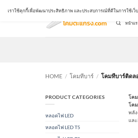
Skip
จำหน่ายโคมตะแกรง ทุกรูปแบบ
เราใช้คุกกี้เพื่อพัฒนาประสิทธิภาพ และประสบการณ์ที่ดีในการใช้เ
to
content
หน้าแร
HOME
/
โคมทีบาร์
/
โคมทีบาร์ติดล
PRODUCT CATEGORIES
โคม
โคม
พลัง
หลอดไฟ LED
และ
หลอดไฟ LED T5