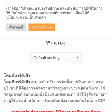
Skip
จำหน่ายโคมตะแกรง ทุกรูปแบบ
เราใช้คุกกี้เพื่อพัฒนาประสิทธิภาพ และประสบการณ์ที่ดีในการ
to
ใช้เว็บไซต์ของคุณ คุณสามารถศึกษารายละเอียดได้ที่
content
0
นโยบายความเป็นส่วนตัว
ตั้งค่าคุกกี้
ยอมรับทั้งหมด
HOME
/
โคมทีบาร์
/
โคมทีบาร์ฝังฝ้า
FILTER
โคมทีบาร์ฝังฝ้า
โคมทีบาร์ฝังฝ้า
เหมาะสำหรับการติดตั้งภายในอาคาร ตาม
บริเวณที่มีต้องการค่าความสว่างสูงและประหยัดพลังงาน ใช้
วัสดุอย่างดี ออกแบบเพื่อป้องกันแสงแยงตา ทำให้รู้สึกสบายตา
ต่อผู้ใช้งาน น้ำหนักเบา ประหยัดพลังงานและกินไฟน้อย 80%
***ราคาสินค้าทุกรายการ ยังไม่รวมภาษีมูลค่าเพิ่ม***