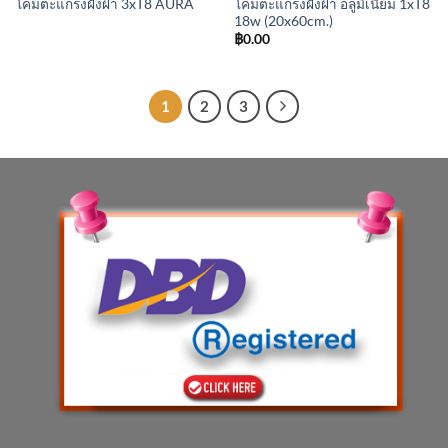
โคมตะแกรงฝังฝ้า อลูมิเนียม 1xT8
โคมตะแกรงฝังฝ้า 3xT8 AURA
18w (20x60cm.)
฿
0.00
1
2
3