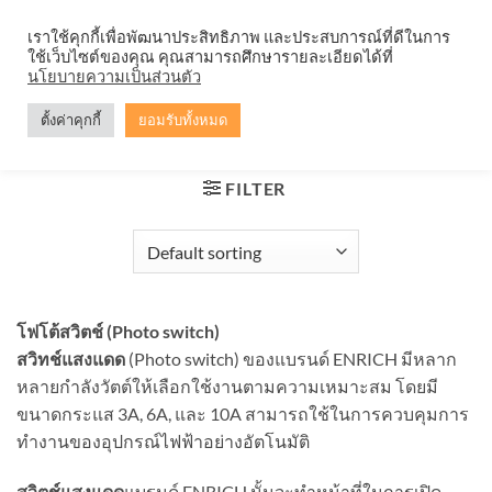
Skip
จำหน่ายโคมตะแกรง ทุกรูปแบบ
เราใช้คุกกี้เพื่อพัฒนาประสิทธิภาพ และประสบการณ์ที่ดีในการ
to
ใช้เว็บไซต์ของคุณ คุณสามารถศึกษารายละเอียดได้ที่
content
0
นโยบายความเป็นส่วนตัว
ตั้งค่าคุกกี้
ยอมรับทั้งหมด
HOME
/
โฟโต้สวิตช์ (PHOTO SWITCH)
FILTER
โฟโต้สวิตช์ (Photo switch)
สวิทช์แสงแดด
(Photo switch) ของแบรนด์ ENRICH มีหลาก
หลายกำลังวัตต์ให้เลือกใช้งานตามความเหมาะสม โดยมี
ขนาดกระแส 3A, 6A, และ 10A สามารถใช้ในการควบคุมการ
ทำงานของอุปกรณ์ไฟฟ้าอย่างอัตโนมัติ
สวิตช์แสงแดด
แบรนด์ ENRICH นั้นจะทำหน้าที่ในการเปิด