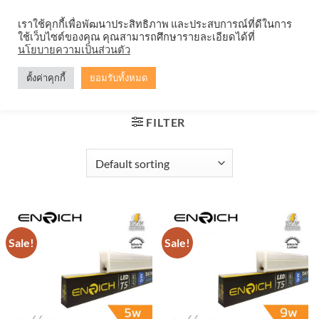
Skip
จำหน่ายโคมตะแกรง ทุกรูปแบบ
เราใช้คุกกี้เพื่อพัฒนาประสิทธิภาพ และประสบการณ์ที่ดีในการ
to
ใช้เว็บไซต์ของคุณ คุณสามารถศึกษารายละเอียดได้ที่
content
0
นโยบายความเป็นส่วนตัว
ตั้งค่าคุกกี้
ยอมรับทั้งหมด
HOME
/
PRODUCTS TAGGED “ชุดรางไฟ LED T5 9W”
FILTER
Sale!
Sale!