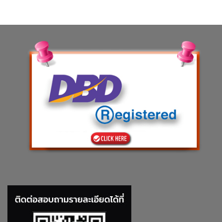
฿140.00.
฿106.40.