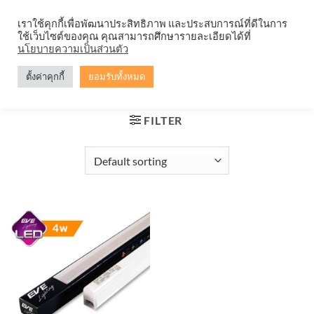
Skip
จำหน่ายโคมตะแกรง ทุกรูปแบบ
เราใช้คุกกี้เพื่อพัฒนาประสิทธิภาพ และประสบการณ์ที่ดีในการ
to
ใช้เว็บไซต์ของคุณ คุณสามารถศึกษารายละเอียดได้ที่
content
0
นโยบายความเป็นส่วนตัว
ตั้งค่าคุกกี้
ยอมรับทั้งหมด
HOME
/
PRODUCTS TAGGED “ชุดราง LED EVE 4W”
FILTER