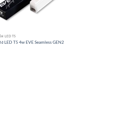
ไฟ LED T5
าง LED T5 4w EVE Seamless GEN2