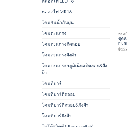
หลอดไฟ LED T8
หลอดไฟ MR16
โคมกันน้ำกันฝุ่น
โคมตะแกรง
หลอด
ชุดห
ENR
โคมตะแกรงติดลอย
฿
122
โคมตะแกรงฝังฝ้า
โคมตะแกรงอลูมิเนียมติดลอย&ฝัง
ฝ้า
โคมทีบาร์
โคมทีบาร์ติดลอย
โคมทีบาร์ติดลอย&ฝังฝ้า
โคมทีบาร์ฝังฝ้า
โฟโต้สวิตช์ (Photo switch)