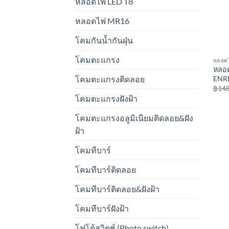
หลอดไฟ LED T8
หลอดไฟ MR16
โคมกันน้ำกันฝุ่น
โคมตะแกรง
หลอด
หลอ
ENR
โคมตะแกรงติดลอย
฿
148
โคมตะแกรงฝังฝ้า
โคมตะแกรงอลูมิเนียมติดลอย&ฝัง
ฝ้า
โคมทีบาร์
โคมทีบาร์ติดลอย
โคมทีบาร์ติดลอย&ฝังฝ้า
โคมทีบาร์ฝังฝ้า
โฟโต้สวิตช์ (Photo switch)