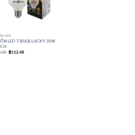
ไฟ LED
ดไฟ LED T-BULB LUCKY 35W
ICH
Original
Current
.00
฿
112.48
price
price
was:
is:
฿148.00.
฿112.48.