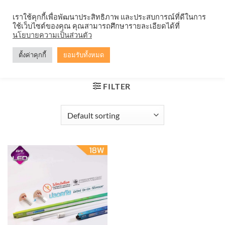
Skip
จำหน่ายโคมตะแกรง ทุกรูปแบบ
เราใช้คุกกี้เพื่อพัฒนาประสิทธิภาพ และประสบการณ์ที่ดีในการ
to
ใช้เว็บไซต์ของคุณ คุณสามารถศึกษารายละเอียดได้ที่
content
0
นโยบายความเป็นส่วนตัว
ตั้งค่าคุกกี้
ยอมรับทั้งหมด
HOME
/
PRODUCTS TAGGED “หลอดไฟ 18W”
FILTER