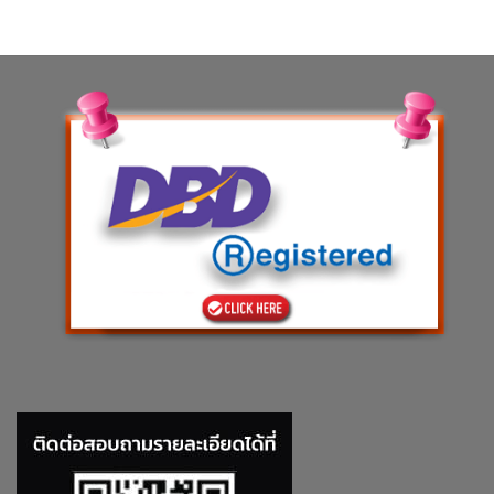
฿140.00.
฿106.40.