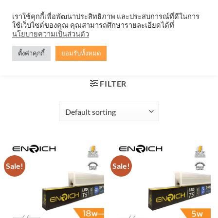
Skip
จำหน่ายโคมตะแกรง ทุกรูปแบบ
เราใช้คุกกี้เพื่อพัฒนาประสิทธิภาพ และประสบการณ์ที่ดีในการ
to
ใช้เว็บไซต์ของคุณ คุณสามารถศึกษารายละเอียดได้ที่
content
0
นโยบายความเป็นส่วนตัว
ตั้งค่าคุกกี้
ยอมรับทั้งหมด
HOME
/
PRODUCTS TAGGED “หลอดไฟ LED แบบยาว”
FILTER
Sale!
Sale!