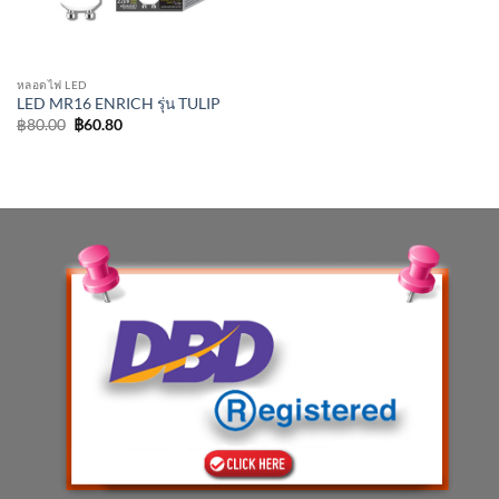
หลอดไฟ LED
LED MR16 ENRICH รุ่น TULIP
Original
Current
฿
80.00
฿
60.80
price
price
was:
is:
฿80.00.
฿60.80.