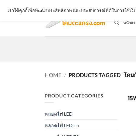
Skip
จำหน่ายโคมตะแกรง ทุกรูปแบบ
เราใช้คุกกี้เพื่อพัฒนาประสิทธิภาพ และประสบการณ์ที่ดีในการใช้เ
to
content
หน้าแร
HOME
/
PRODUCTS TAGGED “โคมกัน
PRODUCT CATEGORIES
หลอดไฟ LED
หลอดไฟ LED T5