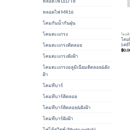
หลอดไฟ LED T8
หลอดไฟ MR16
โคมกันน้ำกันฝุ่น
โคมตะแกรง
โคมที
โคมท
(เดย์ไ
โคมตะแกรงติดลอย
฿
0.0
โคมตะแกรงฝังฝ้า
โคมตะแกรงอลูมิเนียมติดลอย&ฝัง
ฝ้า
โคมทีบาร์
โคมทีบาร์ติดลอย
โคมทีบาร์ติดลอย&ฝังฝ้า
โคมทีบาร์ฝังฝ้า
โฟโต้สวิตช์ (Photo switch)