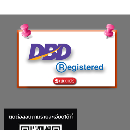
฿82.00.
฿62.32.