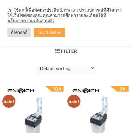
Skip
จำหน่ายโคมตะแกรง ทุกรูปแบบ
เราใช้คุกกี้เพื่อพัฒนาประสิทธิภาพ และประสบการณ์ที่ดีในการ
to
ใช้เว็บไซต์ของคุณ คุณสามารถศึกษารายละเอียดได้ที่
content
0
นโยบายความเป็นส่วนตัว
ตั้งค่าคุกกี้
ยอมรับทั้งหมด
HOME
/
PRODUCTS TAGGED “โฟโต้สวิตช์ ENRICH”
FILTER
Sale!
Sale!