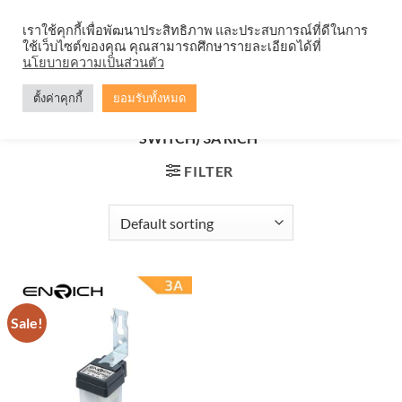
Skip
จำหน่ายโคมตะแกรง ทุกรูปแบบ
เราใช้คุกกี้เพื่อพัฒนาประสิทธิภาพ และประสบการณ์ที่ดีในการ
to
ใช้เว็บไซต์ของคุณ คุณสามารถศึกษารายละเอียดได้ที่
content
0
นโยบายความเป็นส่วนตัว
ตั้งค่าคุกกี้
ยอมรับทั้งหมด
HOME
/
PRODUCTS TAGGED “โฟโต้สวิตช์ (PHOTO
SWITCH) 3A RICH”
FILTER
Sale!