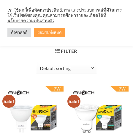
Skip
จำหน่ายโคมตะแกรง ทุกรูปแบบ
เราใช้คุกกี้เพื่อพัฒนาประสิทธิภาพ และประสบการณ์ที่ดีในการ
to
ใช้เว็บไซต์ของคุณ คุณสามารถศึกษารายละเอียดได้ที่
content
0
นโยบายความเป็นส่วนตัว
ตั้งค่าคุกกี้
ยอมรับทั้งหมด
HOME
/
PRODUCTS TAGGED “LED ENRICH”
FILTER
Sale!
Sale!