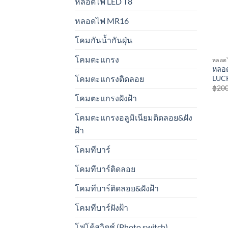
หลอดไฟ LED T8
หลอดไฟ MR16
โคมกันน้ำกันฝุ่น
โคมตะแกรง
หลอด
หลอ
LUC
โคมตะแกรงติดลอย
฿
200
โคมตะแกรงฝังฝ้า
โคมตะแกรงอลูมิเนียมติดลอย&ฝัง
ฝ้า
โคมทีบาร์
โคมทีบาร์ติดลอย
โคมทีบาร์ติดลอย&ฝังฝ้า
โคมทีบาร์ฝังฝ้า
โฟโต้สวิตช์ (Photo switch)