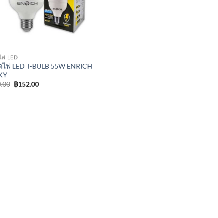
ไฟ LED
ดไฟ LED T-BULB 55W ENRICH
KY
Original
Current
.00
฿
152.00
price
price
was:
is:
฿200.00.
฿152.00.