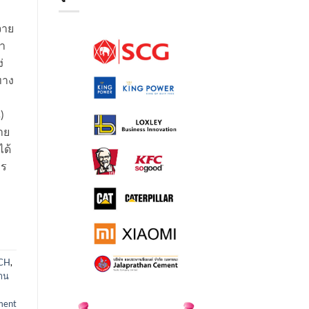
จาย
คำ
่
ทาง
)
าย
ได้
าร
ICH
,
าน
ment