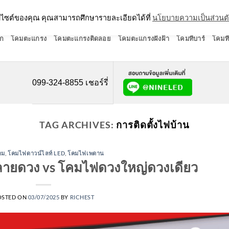
ว็บไซต์ของคุณ คุณสามารถศึกษารายละเอียดได้ที่
นโยบายความเป็นส่วนต
ก
โคมตะแกรง
โคมตะแกรงติดลอย
โคมตะแกรงฝังฝ้า
โคมทีบาร์
โคมที
099-324-8855 เชอร์รี่
TAG ARCHIVES:
การติดตั้งไฟบ้าน
าม
,
โคมไฟดาวน์ไลท์ LED
,
โคมไฟเพดาน
ายดวง vs โคมไฟดวงใหญ่ดวงเดียว
OSTED ON
03/07/2025
BY
RICHEST