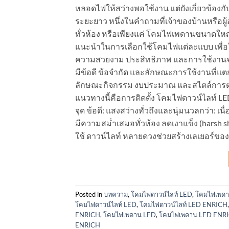
หลอดไฟให้สว่างพอใช้งาน แต่ยังเกี่ยวข้อง
ระยะยาว หนึ่งในคำถามที่เจ้าของบ้านหรือ
ทั่วห้อง หรือเพียงแค่ โคมไฟเพดานขนาดใหญ่ดว
แนะนำในการเลือกใช้โคมไฟแต่ละแบบ เพื่อ
ความสวยงาม ประสิทธิภาพ และการใช้งานจร
มีข้อดี ข้อจำกัด และลักษณะการใช้งานที่
ลักษณะกิจกรรม งบประมาณ และสไตล์การตกแ
แนวทางนี้คือการติดตั้ง โคมไฟดาวน์ไลท์ L
จุด ข้อดี: แสงสว่างทั่วถึงและนุ่มนวลกว่า: 
มีความสม่ำเสมอทั่วห้อง ลดเงาแข็ง (harsh 
ใช้ ดาวน์ไลท์ หลายดวงช่วยสร้างเลเยอร์ขอ
Posted in
บทความ
,
โคมไฟดาวน์ไลท์ LED
,
โคมไฟเพด
โคมไฟดาวน์ไลท์ LED
,
โคมไฟดาวน์ไลท์ LED ENRICH
ENRICH
,
โคมไฟเพดาน LED
,
โคมไฟเพดาน LED ENR
ENRICH