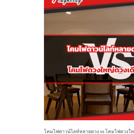
โคมไฟดาวน์ไลท์หลายดวง vs โคมไฟดวงใหญ่