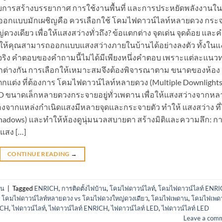
กับการสร้างบรรยากาศ การใช้งานพื้นที่ และการประหยัดพลังงานใน
ผู้ออกแบบมักเผชิญคือ ควรเลือกใช้ โคมไฟดาวน์ไลท์หลายดวง กระ
งเดียว เพื่อให้แสงสว่างทั่วถึง? ข้อแตกต่าง จุดเด่น จุดด้อย และ
ให้คุณสามารถออกแบบแสงสว่างภายในบ้านได้อย่างลงตัว ทั้งในแง
ิง คำตอบของคำถามนี้ไม่ได้มีเพียงหนึ่งคำตอบ เพราะแต่ละแนว
แตกต่างกัน การเลือกให้เหมาะสมจึงต้องพิจารณาตาม ขนาดของห้อง
ต่ง ที่ต้องการ โคมไฟดาวน์ไลท์หลายดวง (Multiple Downlights
ED ขนาดเล็กหลายดวงกระจายอยู่ทั่วเพดาน เพื่อให้แสงสว่างจากหล
เนื่องจากแหล่งกำเนิดแสงมีหลายจุดและกระจายตัว ทำให้ แสงสว่าง ที่
shadows) และทำให้ห้องดูนุ่มนวลสบายตา สร้างมิติและความลึก: ก
งแสง […]
CONTINUE READING
→
าน
|
Tagged
ENRICH
,
การติดตั้งไฟบ้าน
,
โคมไฟดาวน์ไลท์
,
โคมไฟดาวน์ไลท์ ENR
,
โคมไฟดาวน์ไลท์หลายดวง vs โคมไฟดวงใหญ่ดวงเดียว
,
โคมไฟเพดาน
,
โคมไฟเพด
ICH
,
ไฟดาวน์ไลท์
,
ไฟดาวน์ไลท์ ENRICH
,
ไฟดาวน์ไลท์ LED
,
ไฟดาวน์ไลท์ LED
Leave a com