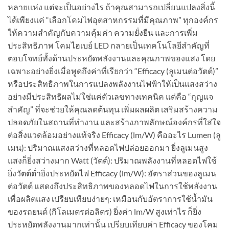
หลายแห่ง แต่จะเป็นอย่างไร ถ้าคุณสามารถเปลี่ยนแปลงสิ่งนี้
ได้เพียงแค่ “เลือกโคมไฟอุตสาหกรรมที่มีคุณภาพ” ทุกองค์กร
ให้ความสำคัญกับความคุ้มค่า ความยั่งยืน และการเพิ่ม
ประสิทธิภาพ โคมไฮเบย์ LED กลายเป็นเทคโนโลยีสำคัญที่
ตอบโจทย์ทั้งด้านประหยัดพลังงานและคุณภาพของแสง โดย
เฉพาะอย่างยิ่งเมื่อพูดถึงค่าที่เรียกว่า “Efficacy (ลูเมนต่อวัตต์)”
หรือประสิทธิภาพในการแปลงพลังงานไฟฟ้าให้เป็นแสงสว่าง
อย่างมีประสิทธิผลไม่ใช่แค่ตัวเลขทางเทคนิค แต่คือ “กุญแจ
สำคัญ” ที่จะช่วยให้คุณลดต้นทุน เพิ่มผลผลิต เสริมสร้างความ
ปลอดภัยในสถานที่ทำงาน และสร้างภาพลักษณ์องค์กรที่ใส่ใจ
ต่อสิ่งแวดล้อมอย่างแท้จริง Efficacy (lm/W) คืออะไร Lumen (ลู
เมน): ปริมาณแสงสว่างที่หลอดไฟปล่อยออกมา ยิ่งลูเมนสูง
แสงก็ยิ่งสว่างมาก Watt (วัตต์): ปริมาณพลังงานที่หลอดไฟใช้
ยิ่งวัตต์ต่ำยิ่งประหยัดไฟ Efficacy (lm/W): อัตราส่วนของลูเมน
ต่อวัตต์ แสดงถึงประสิทธิภาพของหลอดไฟในการใช้พลังงาน
เพื่อผลิตแสง เปรียบเทียบง่ายๆ: เหมือนกับอัตราการใช้น้ำมัน
ของรถยนต์ (กิโลเมตรต่อลิตร) ยิ่งค่า lm/W สูงเท่าไร ก็ยิ่ง
ประหยัดพลังงานมากเท่านั้น เปรียบเทียบค่า Efficacy ของโคม