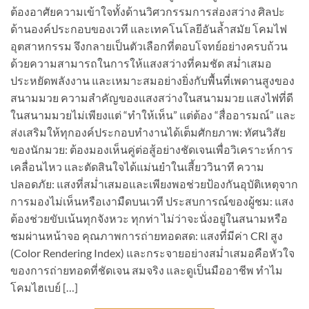
ต้องอาศัยความเข้าใจทั้งด้านวิศวกรรมการส่องสว่าง ศิลปะ
ด้านองค์ประกอบของเวที และเทคโนโลยีอันล้ำสมัย โคมไฟ
อุตสาหกรรม จึงกลายเป็นตัวเลือกที่ตอบโจทย์อย่างครบถ้วน
ด้วยความสามารถในการให้แสงสว่างที่คมชัด สม่ำเสมอ
ประหยัดพลังงาน และเหมาะสมอย่างยิ่งกับพื้นที่เพดานสูงของ
สนามมวย ความสำคัญของแสงสว่างในสนามมวย แสงไฟที่ดี
ในสนามมวยไม่เพียงแต่ “ทำให้เห็น” แต่ต้อง “สื่ออารมณ์” และ
ส่งเสริมให้ทุกองค์ประกอบทำงานได้เต็มศักยภาพ: ทัศนวิสัย
ของนักมวย: ต้องมองเห็นคู่ต่อสู้อย่างชัดเจนเพื่อวิเคราะห์การ
เคลื่อนไหว และตัดสินใจได้แม่นยำในเสี้ยววินาที ความ
ปลอดภัย: แสงที่สม่ำเสมอและเพียงพอช่วยป้องกันอุบัติเหตุจาก
การมองไม่เห็นหรือเงามืดบนเวที ประสบการณ์ของผู้ชม: แสง
ต้องช่วยขับเน้นทุกจังหวะ ทุกท่า ไม่ว่าจะนั่งอยู่ในสนามหรือ
ชมผ่านหน้าจอ คุณภาพการถ่ายทอดสด: แสงที่มีค่า CRI สูง
(Color Rendering Index) และกระจายอย่างสม่ำเสมอคือหัวใจ
ของการถ่ายทอดที่ชัดเจน สมจริง และดูเป็นมืออาชีพ ทำไม
โคมไฮเบย์ […]