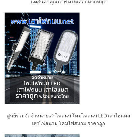
แต่สินค้าคุณภาพ มีให้เลือกมากที่สุด
ศูนย์รวมจัดจำหน่ายเสาไฟถนน โคมไฟถนน LED เสาไฮแมส
เสาไฟสนาม โคมไฟสนาม ราคาถูก