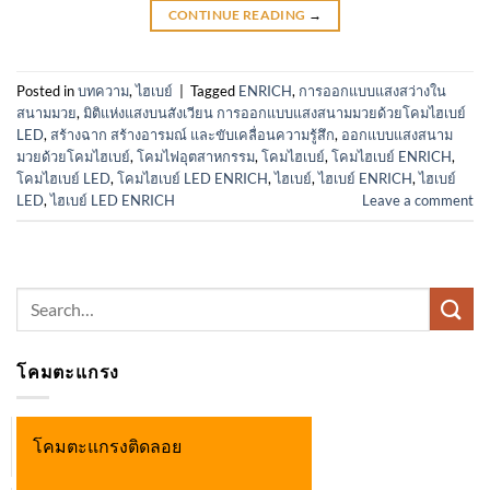
CONTINUE READING
→
Posted in
บทความ
,
ไฮเบย์
|
Tagged
ENRICH
,
การออกแบบแสงสว่างใน
สนามมวย
,
มิติแห่งแสงบนสังเวียน การออกแบบแสงสนามมวยด้วยโคมไฮเบย์
LED
,
สร้างฉาก สร้างอารมณ์ และขับเคลื่อนความรู้สึก
,
ออกแบบแสงสนาม
มวยด้วยโคมไฮเบย์
,
โคมไฟอุตสาหกรรม
,
โคมไฮเบย์
,
โคมไฮเบย์ ENRICH
,
โคมไฮเบย์ LED
,
โคมไฮเบย์ LED ENRICH
,
ไฮเบย์
,
ไฮเบย์ ENRICH
,
ไฮเบย์
LED
,
ไฮเบย์ LED ENRICH
Leave a comment
Search
for:
โคมตะแกรง
โคมตะแกรงติดลอย