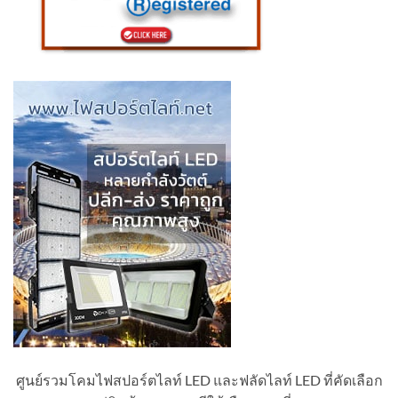
ศูนย์รวมโคมไฟสปอร์ตไลท์ LED และฟลัดไลท์ LED ที่คัดเลือก