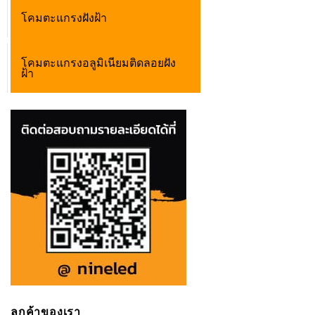
โคมตะแกรงฝังฝ้า
โคมตะแกรงอลูมิเนียมติดลอยฝัง
ฝ้า
ลูกค้าของเรา