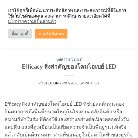
Skip
จำหน่ายโคมตะแกรง ทุกรูปแบบ
เราใช้คุกกี้เพื่อพัฒนาประสิทธิภาพ และประสบการณ์ที่ดีในการ
to
ใช้เว็บไซต์ของคุณ คุณสามารถศึกษารายละเอียดได้ที่
content
0
นโยบายความเป็นส่วนตัว
ตั้งค่าคุกกี้
ยอมรับทั้งหมด
TAG ARCHIVES:
การออกแบบแสงสว่างในสนามมวย
บทความ
,
ไฮเบย์
Efficacy สิ่งสำคัญของโคมไฮเบย์ LED
POSTED ON
29/07/2025
BY
RICHEST
Efficacy สิ่งสำคัญของโคมไฮเบย์ LED ที่ช่วยลดต้นทุน ลอง
จินตนาการถึงพื้นที่ขนาดใหญ่ในโรงงาน คลังสินค้า หรือ
สนามกีฬาในร่ม ที่ต้องใช้แสงสว่างอย่างต่อเนื่องตลอดทั้งวัน
และคืน แสงที่ดูเหมือนเป็นเพียงความจำเป็นพื้นฐาน แท้จริง
แล้วกลับเป็นต้นทุนมหาศาลที่ซ่อนอยู่ในบิลค่าไฟฟ้าของธุรกิจ