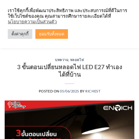
Skip
จำหน่ายโคมตะแกรง ทุกรูปแบบ
เราใช้คุกกี้เพื่อพัฒนาประสิทธิภาพ และประสบการณ์ที่ดีในการ
to
ใช้เว็บไซต์ของคุณ คุณสามารถศึกษารายละเอียดได้ที่
content
0
นโยบายความเป็นส่วนตัว
ตั้งค่าคุกกี้
ยอมรับทั้งหมด
TAG ARCHIVES:
การเปลี่ยนหลอดไฟ LED E27
บทความ
,
หลอดไฟ
3 ขั้นตอนเปลี่ยนหลอดไฟ LED E27 ทำเอง
ได้ที่บ้าน
POSTED ON
05/06/2025
BY
RICHEST