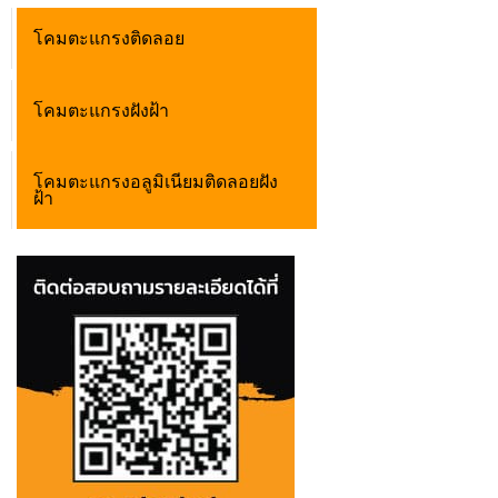
โคมตะแกรงติดลอย
โคมตะแกรงฝังฝ้า
โคมตะแกรงอลูมิเนียมติดลอยฝัง
ฝ้า