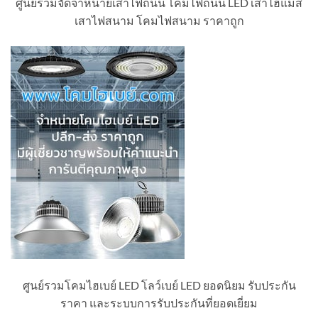
ศูนย์รวมจัดจำหน่ายเสาไฟถนน โคมไฟถนน LED เสาไฮแมส
เสาไฟสนาม โคมไฟสนาม ราคาถูก
ศูนย์รวมโคมไฮเบย์ LED โลว์เบย์ LED ยอดนิยม รับประกัน
ราคา และระบบการรับประกันที่ยอดเยี่ยม