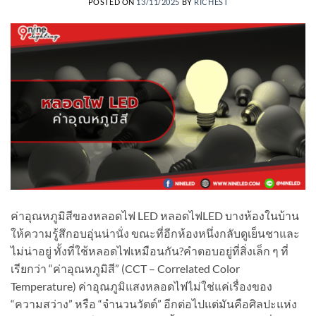
POSTED ON
13/11/2025
BY
RICHEST
ค่าอุณหภูมิสีของหลอดไฟ LED หลอดไฟLED บางห้องในบ้าน
ให้ความรู้สึกอบอุ่นน่านั่ง ขณะที่อีกห้องหนึ่งกลับดูเย็นชาและ
ไม่น่าอยู่ ทั้งที่ใช้หลอดไฟเหมือนกัน?คำตอบอยู่ที่สิ่งเล็ก ๆ ที่
เรียกว่า “ค่าอุณหภูมิสี” (CCT – Correlated Color
Temperature) ค่าอุณภูมิแสงหลอดไฟไม่ใช่แค่เรื่องของ
“ความสว่าง” หรือ “จำนวนวัตต์” อีกต่อไปแต่มันคือศิลปะแห่ง