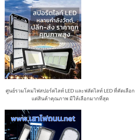
ศูนย์รวมโคมไฟสปอร์ตไลท์ LED และฟลัดไลท์ LED ที่คัดเลือก
แต่สินค้าคุณภาพ มีให้เลือกมากที่สุด