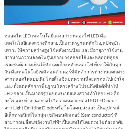
หลอดไฟ LED เทคโนโลยีแสงสว่าง หลอดไฟ LED คือ
เทคโนโลยีแสงสว่างที่กลายเป็นมาตรฐานหลักในยุคปัจจุบัน
เพราะให้ความสว่างสูง ใช้พลังงานน้อย และมีอายุการใช้งาน
ยาวนานกว่าหลอดไฟรุ่นเก่าอย่างหลอดไส้และหลอดฟลูออ
เรสเซนต์อย่างเห็นได้ชัด แต่เบื้องหลังหลอดไฟ ที่เราใช้กันทุก
วัน คือเทคโนโลยีเซมิคอนดักเตอร์ที่มีหลักการทำงานแตกต่าง
จากหลอดไฟแบบเดิมโดยสิ้นเชิง บทความนี้จะพาคุณไปเข้าใจ
LED ตั้งแต่หลักการพื้นฐาน โครงสร้าง ไปจนถึงข้อดีที่ทำให้
LED กลายเป็นมาตรฐานของระบบแสงสว่างทั่วโลก LED คือ
อะไร และทำงานอย่างไร? ความหมายของ LED LED ย่อมา
จาก Light Emitting Diode หรือ ไดโอดเปล่งแสง เป็นอุปกรณ์
อิเล็กทรอนิกส์ในกลุ่ม เซมิคอนดักเตอร์ (Semiconductor) ที่
สามารถเปลี่ยนพลังงานไฟฟ้าเป็นแสงได้โดยตรง ไม่ต้องอาศัย