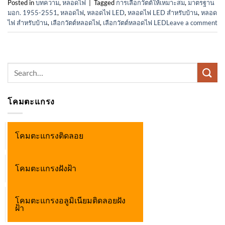
Posted in
บทความ
,
หลอดไฟ
|
Tagged
การเลือกวัตต์ให้เหมาะสม
,
มาตรฐาน
มอก. 1955-2551
,
หลอดไฟ
,
หลอดไฟ LED
,
หลอดไฟ LED สำหรับบ้าน
,
หลอด
ไฟ สำหรับบ้าน
,
เลือกวัตต์หลอดไฟ
,
เลือกวัตต์หลอดไฟ LED
Leave a comment
Search
for:
โคมตะแกรง
โคมตะแกรงติดลอย
โคมตะแกรงฝังฝ้า
โคมตะแกรงอลูมิเนียมติดลอยฝัง
ฝ้า