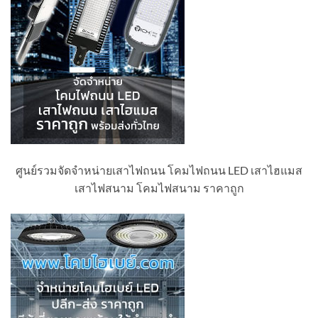
ศูนย์รวมจัดจำหน่ายเสาไฟถนน โคมไฟถนน LED เสาไฮแมส
เสาไฟสนาม โคมไฟสนาม ราคาถูก